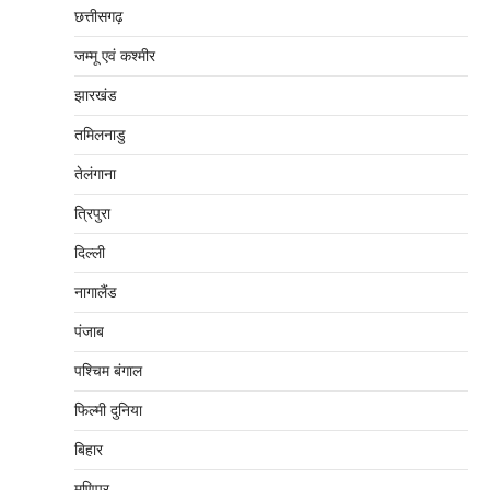
छत्तीसगढ़
जम्‍मू एवं कश्‍मीर
झारखंड
तमिलनाडु
तेलंगाना
त्रिपुरा
दिल्‍ली
नागालैंड
पंजाब
पश्चिम बंगाल
फिल्मी दुनिया
बिहार
मणिपुर