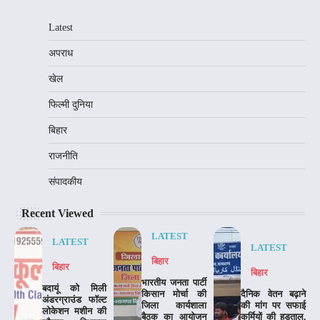
Latest
अपराध
खेल
फिल्मी दुनिया
बिहार
राजनीति
संपादकीय
Recent Viewed
LATEST
LATEST
LATEST
बिहार
बिहार
बिहार
भारतीय जनता पार्टी
बदायूं को मिली
किसान मोर्चा की
दैनिक वेतन बढ़ाने
अंडरग्राउंड फॉल्ट
जिला कार्यशाला
की मांग पर सफाई
लोकेशन मशीन की
बैठक का आयोजन
कर्मियों की हड़ताल,