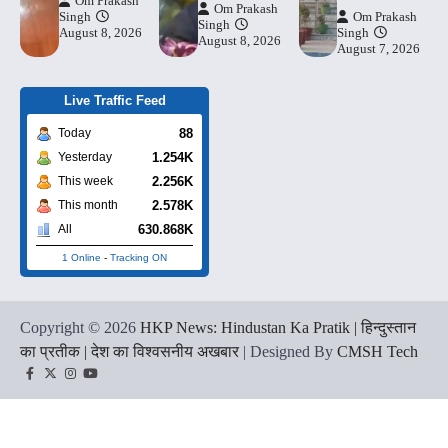
Om Prakash
Om Prakash
Singh
Om Prakash
Singh
August 8, 2026
Singh
August 8, 2026
August 7, 2026
Live Traffic Feed
88
Today
1.254K
Yesterday
2.256K
This week
2.578K
This month
630.868K
All
1 Online
-
Tracking ON
Copyright © 2026
HKP News: Hindustan Ka Pratik | हिन्दुस्तान
का प्रतीक | देश का विश्वसनीय अखबार
| Designed By
CMSH Tech
Facebook
Twitter
Instagram
YouTube