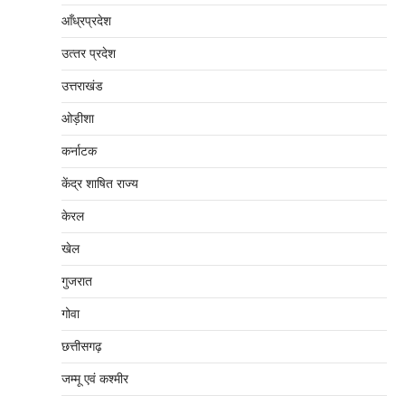
आँध्रप्रदेश
उत्‍तर प्रदेश
उत्तराखंड
ओड़ीशा
कर्नाटक
केंद्र शाषित राज्य
केरल
खेल
गुजरात
गोवा
छत्तीसगढ़
जम्‍मू एवं कश्‍मीर