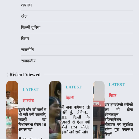
अपराध
खेल
फिल्मी दुनिया
बिहार
राजनीति
संपादकीय
Recent Viewed
LATEST
LATEST
LATEST
बिहार
दिल्‍ली
झारखंड
अब इमरजेंसी मरीजों
मैं बाबा बागेश्वर तो
दूसरे दौर की वार्ता में
का भी होगा
नहीं हूं, लेकिन…
भी नहीं बनी सहमति,
ऑनलाइन
IIT दिल्ली के
छात्रों का
रजिस्ट्रेशन,
छात्रों से ऐसा क्यों
विधानसभा घेराव 10
मोबाइल पर सुरक्षित
बोले PM मोदी?
अगस्त को
रहेगा पूरा स्वास्थ्य
हंसने लगे सभी लोग
रिकॉ