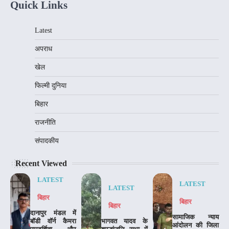
Quick Links
Latest
अपराध
खेल
फिल्मी दुनिया
बिहार
राजनीति
संपादकीय
Recent Viewed
LATEST
LATEST
LATEST
बिहार
बिहार
बिहार
दानापुर मंडल में
​सामाजिक न्याय
बॉडी वॉर्न कैमरा
भागवत यादव के
आंदोलन की जिला