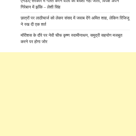
एनडीए सरकार में गलत करने वालों को बख्शा नहीं जाता, विपक्ष अपने
गिरेबान में झाँके – लेशी सिंह
छात्रों पर लाठीचार्ज को लेकर संसद में जवाब देंगे अमित शाह, लेकिन रिजिजू
ने रख दी एक शर्त
मॉरीशस के दौरे पर नेवी चीफ कृष्ण स्वामीनाथन, समुद्री सहयोग मजबूत
करने पर होगा जोर