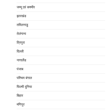
जम्‍मू एवं कश्‍मीर
झारखंड
तमिलनाडु
तेलंगाना
त्रिपुरा
दिल्‍ली
नागालैंड
पंजाब
पश्चिम बंगाल
फिल्मी दुनिया
बिहार
मणिपुर