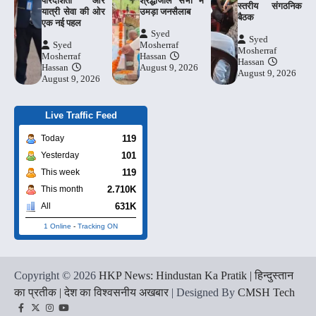
पारदर्शिता और
श्रद्धांजलि सभा में
स्तरीय संगठनिक
यात्री सेवा की ओर
उमड़ा जनसैलाब
बैठक
एक नई पहल
Syed
Syed
Syed
Mosherraf
Mosherraf
Mosherraf
Hassan
Hassan
Hassan
August 9, 2026
August 9, 2026
August 9, 2026
Live Traffic Feed
119
Today
101
Yesterday
119
This week
2.710K
This month
631K
All
1 Online
-
Tracking ON
Copyright © 2026
HKP News: Hindustan Ka Pratik | हिन्दुस्तान
का प्रतीक | देश का विश्वसनीय अखबार
| Designed By
CMSH Tech
Facebook
Twitter
Instagram
YouTube