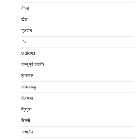
केरल
खेल
गुजरात
गोवा
छत्तीसगढ़
जम्‍मू एवं कश्‍मीर
झारखंड
तमिलनाडु
तेलंगाना
त्रिपुरा
दिल्‍ली
नागालैंड