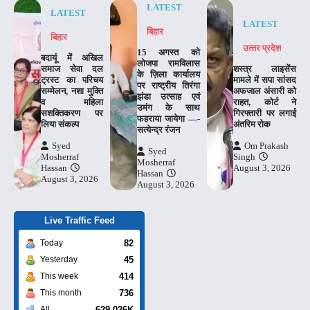
LATEST
LATEST
LATEST
बिहार
बिहार
उत्‍तर प्रदेश
15 अगस्त को
बदायूं में अखिल
लोजपा रामविलास
समाज सेवा दल
शस्त्र लाइसेंस
के ज़िला कार्यालय
ट्रस्ट का परिचय
मामले में सपा सांसद
पर राष्ट्रीय तिरंगा
सम्मेलन, नशा मुक्ति
अफजाल अंसारी को
झंडा उत्साह एवं
व महिला
राहत, कोर्ट ने
उमंग के साथ
सशक्तिकरण पर
गिरफ्तारी पर लगाई
फहराया जायेगा —-
लिया संकल्प
अंतरिम रोक
सत्येन्द्र रंजन
Syed
Om Prakash
Syed
Mosherraf
Singh
Mosherraf
Hassan
August 3, 2026
Hassan
August 3, 2026
August 3, 2026
Live Traffic Feed
82
Today
45
Yesterday
414
This week
736
This month
629.026K
All