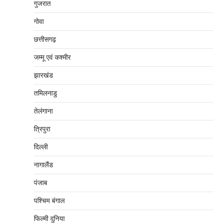
गुजरात
गोवा
छत्तीसगढ़
जम्‍मू एवं कश्‍मीर
झारखंड
तमिलनाडु
तेलंगाना
त्रिपुरा
दिल्‍ली
नागालैंड
पंजाब
पश्चिम बंगाल
फिल्मी दुनिया