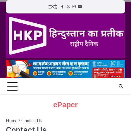
Skip
Facebook
Twitter
Instagram
YouTube
to
content
ePaper
Home
Contact Us
Contact Us