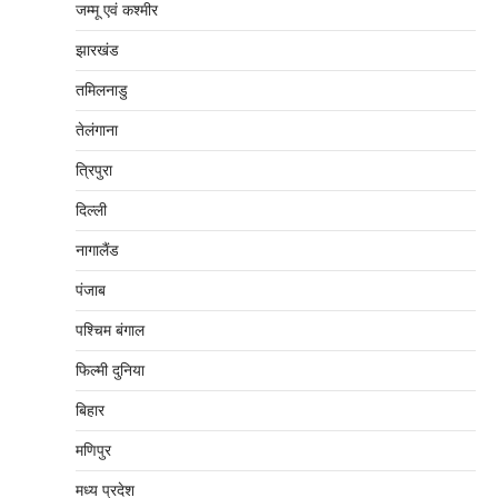
जम्‍मू एवं कश्‍मीर
झारखंड
तमिलनाडु
तेलंगाना
त्रिपुरा
दिल्‍ली
नागालैंड
पंजाब
पश्चिम बंगाल
फिल्मी दुनिया
बिहार
मणिपुर
मध्‍य प्रदेश