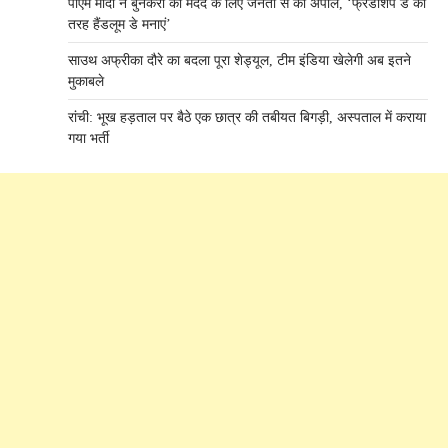
पीएम मोदी ने बुनकरों की मदद के लिए जनता से की अपील, ‘फ्रैंडशिप डे की
तरह हैंडलूम डे मनाएं’
साउथ अफ्रीका दौरे का बदला पूरा शेड्यूल, टीम इंडिया खेलेगी अब इतने
मुकाबले
रांची: भूख हड़ताल पर बैठे एक छात्र की तबीयत बिगड़ी, अस्पताल में कराया
गया भर्ती