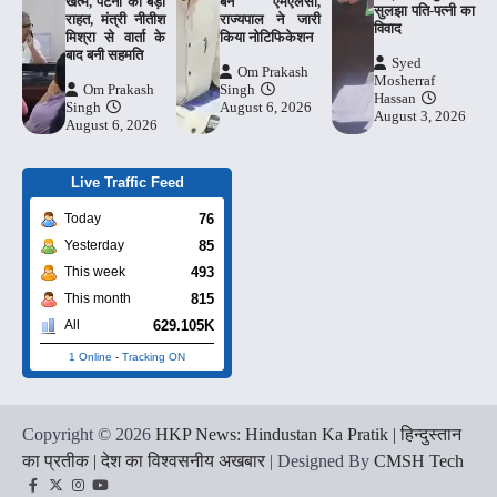
खत्म, पटना को बड़ी
बने एमएलसी,
सुलझा पति-पत्नी का
राहत, मंत्री नीतीश
राज्यपाल ने जारी
विवाद
मिश्रा से वार्ता के
किया नोटिफिकेशन
बाद बनी सहमति
Syed
Om Prakash
Mosherraf
Om Prakash
Singh
Hassan
Singh
August 6, 2026
August 3, 2026
August 6, 2026
Live Traffic Feed
76
Today
85
Yesterday
493
This week
815
This month
629.105K
All
1 Online
-
Tracking ON
Copyright © 2026
HKP News: Hindustan Ka Pratik | हिन्दुस्तान
का प्रतीक | देश का विश्वसनीय अखबार
| Designed By
CMSH Tech
Facebook
Twitter
Instagram
YouTube