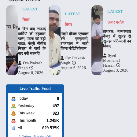
LATEST
LATEST
LATEST
बिहार
उत्‍तर प्रदेश
बिहार
8 दिन बाद सफाई
हाथरस: मध्यस्थता
कर्मियों की हड़ताल
मंत्री दीपक प्रकाश
केंद्र में सुलह से
खत्म, पटना को बड़ी
बने एमएलसी,
सुलझा पति-पत्नी का
राहत, मंत्री नीतीश
राज्यपाल ने जारी
विवाद
मिश्रा से वार्ता के
किया नोटिफिकेशन
बाद बनी सहमति
Syed
Om Prakash
Mosherraf
Om Prakash
Singh
Hassan
Singh
August 6, 2026
August 3, 2026
August 6, 2026
Live Traffic Feed
9
Today
497
Yesterday
923
This week
1.245K
This month
629.535K
All
2 Online
-
Tracking ON