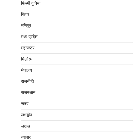
फिल्मी दुनिया
बिहार
मणिपुर
मध्‍य प्रदेश
महाराष्‍ट्र
मिज़ोरम
मेघालय
राजनीति
राजस्थान
राज्य
लक्षद्वीप
लद्दाख
व्यापार