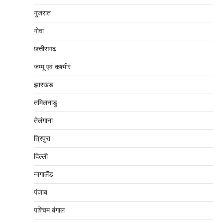
गुजरात
गोवा
छत्तीसगढ़
जम्‍मू एवं कश्‍मीर
झारखंड
तमिलनाडु
तेलंगाना
त्रिपुरा
दिल्‍ली
नागालैंड
पंजाब
पश्चिम बंगाल