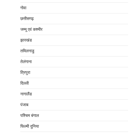
गोवा
छत्तीसगढ़
जम्‍मू एवं कश्‍मीर
झारखंड
तमिलनाडु
तेलंगाना
त्रिपुरा
दिल्‍ली
नागालैंड
पंजाब
पश्चिम बंगाल
फिल्मी दुनिया