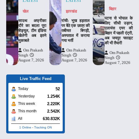
LATEST
LATEST
बिहार
खेल
झारखंड
पटना से भोपाल के
साउथ अफ्रीका
रांची: भूख हड़ताल
लिए सीधी उड़ान,
दौरे का बदला पूरा
पर बैठे एक छात्र की
एलायंस एयर की
शेड्यूल, टीम इंडिया
तबीयत बिगड़ी,
बिहार में पहली एंट्री,
खेलेगी अब इतने
अस्पताल में कराया
अब जयपुर फ्लाइट
मुकाबले
गया भर्ती
की भी तैयारी
Om Prakash
Om Prakash
Om Prakash
Singh
Singh
Singh
August 7, 2026
August 7, 2026
August 7, 2026
Live Traffic Feed
52
Today
1.254K
Yesterday
2.220K
This week
2.542K
This month
630.832K
All
1 Online
-
Tracking ON