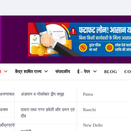
य
केंद्र शाषित राज्य
संपादकीय
ई – पेपर
BLOG
CO
ePaper
अरुणाचल प्रदेश
अंडमान व नोकोबार द्वीप समूह
Patna
असम
दादरा तथा नगर हवेली और दमन एवं
Ranchi
दीव
आँध्रप्रदेश
New Delhi