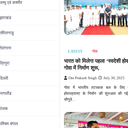
जम्‍मू एवं कश्‍मीर
झारखंड
तमिलनाडु
तेलंगाना
गोवा
LATEST
गोवा
व से पहले आप की मजबूत तैयारी,
भारत को मिलेगा पहला ‘स्वदेशी होव
त्रिपुरा
चुनावों की सभी 50 सीटों पर
गोवा में निर्माण शुरू,
रने की घोषणा
Om Prakash Singh
July 30, 2025
दिल्‍ली
ingh
November 22, 2025
गोवा में भारतीय तटरक्षक बल के लिए प
होवरक्राफ्ट के निर्माण की शुरुआत की गई
नागालैंड
ायत चुनाव को लेकर आम आदमी पार्टी की
चौगुले…
 चल रही हैं. इस बीच खबर…
पंजाब
पश्चिम बंगाल