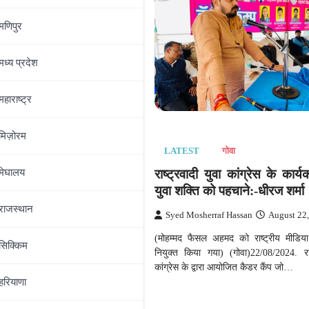
मणिपुर
मध्‍य प्रदेश
महाराष्‍ट्र
गोवा
री दफ्तरों में ‘मन की बात’
मिज़ोरम
सावंत का कर्मचारियों को ये
LATEST
गोवा
मेघालय
राष्ट्रवादी युवा कांग्रेस के कार्
युवा शक्ति को पहचाने:-धीरज शर्मा
ingh
January 10, 2025
राजस्थान
Syed Mosherraf Hassan
August 22
ही में राज्य के सभी सरकारी विभागों को
र मोदी के रेडियो कार्यक्रम “मन की…
(मोहम्मद फैसल अहमद को राष्ट्रीय मीडिया
सिक्किम
नियुक्त किया गया) (गोवा)22/08/2024. राष्
कांग्रेस के द्वारा आयोजित कैडर कैंप जो…
हरियाणा