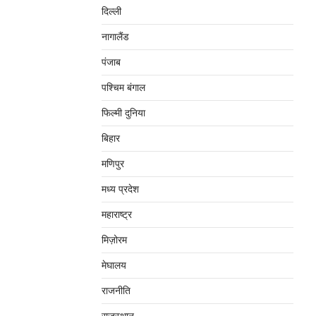
दिल्‍ली
नागालैंड
पंजाब
पश्चिम बंगाल
फिल्मी दुनिया
बिहार
मणिपुर
मध्‍य प्रदेश
महाराष्‍ट्र
मिज़ोरम
मेघालय
राजनीति