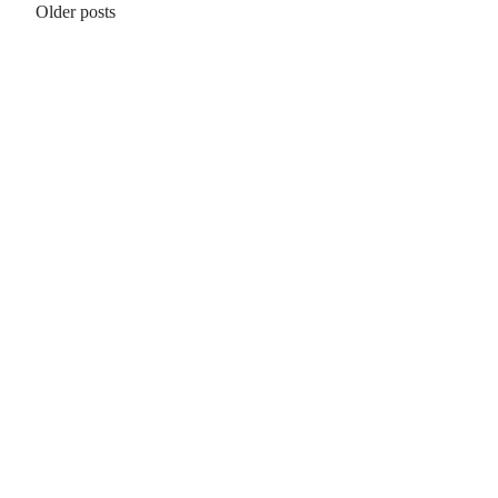
Posts
Older posts
navigation