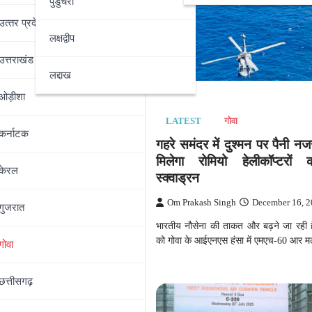
पुडुचेरी
उत्‍तर प्रदेश
लक्षद्वीप
उत्तराखंड
लद्दाख
ओड़ीशा
गोवा
LATEST
गोवा
कर्नाटक
 लूथरा ब्रदर्स, गोवा नाइटक्लब
गहरे समंदर में दुश्मन पर पैनी नज
बाद भाग गए थे थाईलैंड
मिलेगा रोमियो हेलीकॉप्टरों 
केरल
स्क्वाड्रन
ingh
December 16, 2025
Om Prakash Singh
December 16, 
गुजरात
 आरोपी लूथरा ब्रदर्श को गोवा पुलिस ने
 सूत्रों के मुताबिक ये कुछ…
भारतीय नौसेना की ताकत और बढ़ने जा रही ह
को गोवा के आईएनएस हंसा में एमएच-60 आर म
गोवा
छत्तीसगढ़