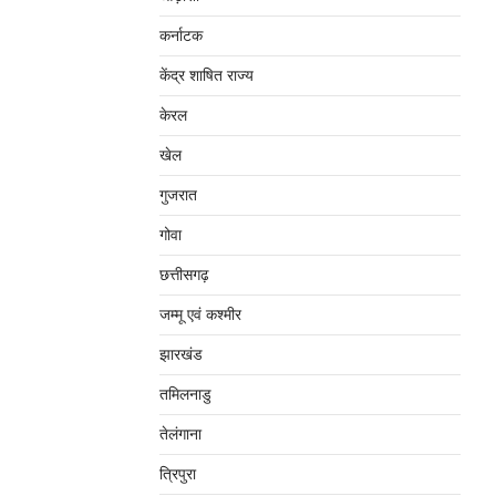
कर्नाटक
केंद्र शाषित राज्य
केरल
खेल
गुजरात
गोवा
छत्तीसगढ़
जम्‍मू एवं कश्‍मीर
झारखंड
तमिलनाडु
तेलंगाना
त्रिपुरा