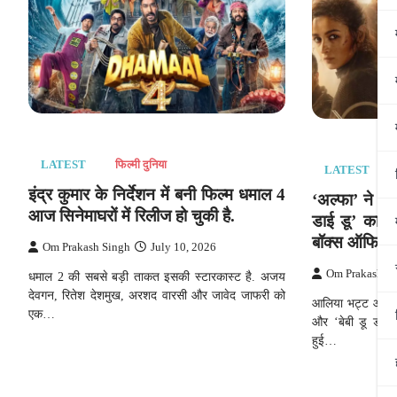
LATEST
फिल्मी दुनिया
LATEST
इंद्र कुमार के निर्देशन में बनी फिल्म धमाल 4
‘अल्फा’ ने पां
आज सिनेमाघरों में रिलीज हो चुकी है.
डाई डू’ का र
बॉक्स ऑफिस 
Om Prakash Singh
July 10, 2026
Om Prakash S
धमाल 2 की सबसे बड़ी ताकत इसकी स्टारकास्ट है. अजय
देवगन, रितेश देशमुख, अरशद वारसी और जावेद जाफरी को
आलिया भट्ट और शर
एक…
और ‘बेबी डू डाई ड
हुई…