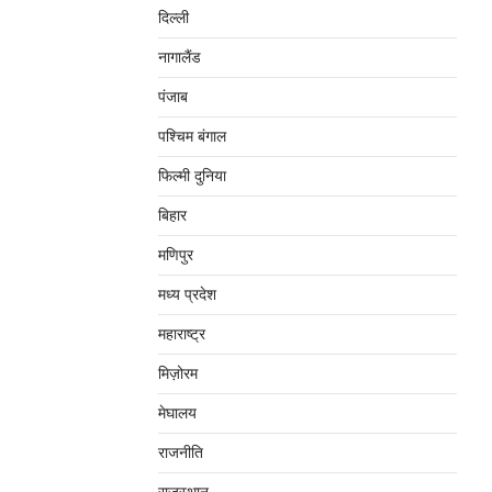
दिल्‍ली
नागालैंड
पंजाब
पश्चिम बंगाल
फिल्मी दुनिया
बिहार
मणिपुर
मध्‍य प्रदेश
महाराष्‍ट्र
मिज़ोरम
मेघालय
राजनीति