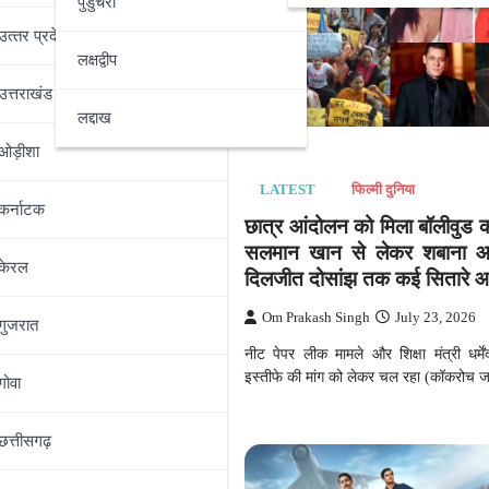
पुडुचेरी
उत्‍तर प्रदेश
लक्षद्वीप
उत्तराखंड
लद्दाख
ओड़ीशा
फिल्मी दुनिया
LATEST
फिल्मी दुनिया
कर्नाटक
‘बिट्टू और बिट्टी’ की जोड़ी,
छात्र आंदोलन को मिला बॉलीवुड क
े अली और जन्नत बने ‘लाफ्टर
सलमान खान से लेकर शबाना
केरल
ंपियन
दिलजीत दोसांझ तक कई सितारे 
ingh
July 27, 2026
Om Prakash Singh
July 23, 2026
गुजरात
िय जोड़ी अली गोनी और जन्नत जुबैर ने
नीट पेपर लीक मामले और शिक्षा मंत्री धर्में
टर शेफ्स: अनलिमिटेड एंटरटेनमेंट’ के
इस्तीफे की मांग को लेकर चल रहा (कॉकरोच ज
गोवा
छत्तीसगढ़