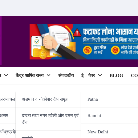
य
केंद्र शाषित राज्य
संपादकीय
ई – पेपर
BLOG
CO
ePaper
अरुणाचल प्रदेश
अंडमान व नोकोबार द्वीप समूह
Patna
असम
दादरा तथा नगर हवेली और दमन एवं
Ranchi
दीव
आँध्रप्रदेश
New Delhi