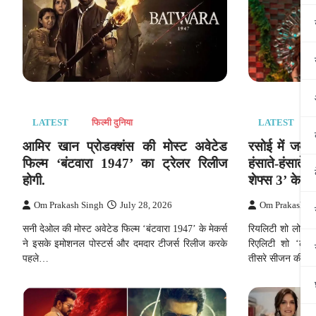
LATEST
फिल्मी दुनिया
LATEST
आमिर खान प्रोडक्शंस की मोस्ट अवेटेड
रसोई में जमी 
फिल्म ‘बंटवारा 1947’ का ट्रेलर रिलीज
हंसाते-हंसात
होगी.
शेफ्स 3’ के चै
Om Prakash Singh
July 28, 2026
Om Prakash S
सनी देओल की मोस्ट अवेटेड फिल्म ‘बंटवारा 1947’ के मेकर्स
रियलिटी शो लोकप्र
ने इसके इमोशनल पोस्टर्स और दमदार टीजर्स रिलीज करके
रिएलिटी शो ‘लाफ्
पहले…
तीसरे सीजन की…