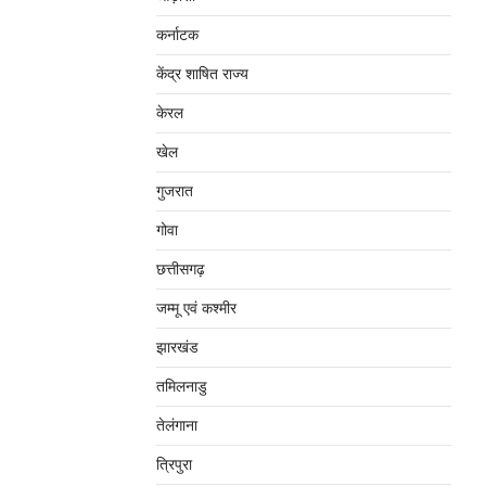
कर्नाटक
केंद्र शाषित राज्य
केरल
खेल
गुजरात
गोवा
छत्तीसगढ़
जम्‍मू एवं कश्‍मीर
झारखंड
तमिलनाडु
तेलंगाना
त्रिपुरा