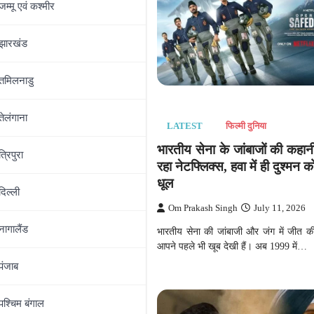
जम्‍मू एवं कश्‍मीर
झारखंड
तमिलनाडु
तेलंगाना
LATEST
फिल्मी दुनिया
फिल्मी दुनिया
भारतीय सेना के जांबाजों की कहा
लॉरेंस बिश्नोई गैंग से मिली
त्रिपुरा
रहा नेटफ्लिक्स, हवा में ही दुश्मन
ुत जल्द उन्हें जवाब मिलेगा
धूल
ingh
July 18, 2026
दिल्‍ली
Om Prakash Singh
July 11, 2026
बॉलीवुड के मिस्टर परफेक्शनिस्ट आमिर
नोई गैंग के निशाने पर आ गए हैं.…
नागालैंड
भारतीय सेना की जांबाजी और जंग में जीत की
आपने पहले भी खूब देखी हैं। अब 1999 में…
पंजाब
पश्चिम बंगाल