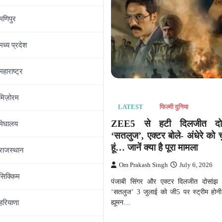
मणिपुर
मध्‍य प्रदेश
महाराष्‍ट्र
फिल्मी दुनिया
मिज़ोरम
LATEST
फिल्मी दुनिया
चवें दिन पकड़ी रफ्तार, ‘बेबी डू
हा बुरा हाल, आलिया भट्ट का
ZEE5 से हटी दिलजीत दो
मेघालय
पर दबदबा बरकरार
‘सतलुज’, एक्टर बोले- अंधेरे को च
हूं… जानें क्या है पूरा मामला
राजस्थान
ingh
July 8, 2026
Om Prakash Singh
July 6, 2026
वरी की एक्शन-थ्रिलर फिल्म ‘अल्फा’
सिक्किम
ू’ 03 जुलाई को सिनेमाघरों में रिलीज
पंजाबी सिंगर और एक्टर दिलजीत दोसांझ स
‘सतलुज’ 3 जुलाई को जी5 पर स्ट्रीम होनी 
ह्यूमन…
हरियाणा