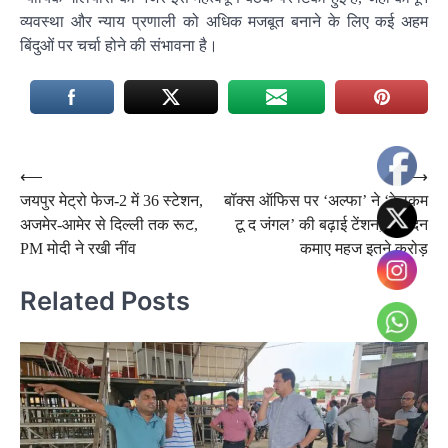
व्यवस्था और न्याय प्रणाली को अधिक मजबूत बनाने के लिए कई अहम
बिंदुओं पर चर्चा होने की संभावना है।
Post
⟵
⟶
जयपुर मेट्रो फेज-2 में 36 स्टेशन,
बॉक्स ऑफिस पर ‘अल्फा’ ने ‘वेलकम
navigation
अजमेर-आमेर से दिल्ली तक रूट,
टू द जंगल’ की बढ़ाई टेंशन, 8वें दिन
PM मोदी ने रखी नींव
कमाए महज इतने करोड़
Related Posts