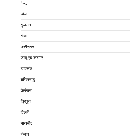
केरल
खेल
गुजरात
गोवा
छत्तीसगढ़
जम्‍मू एवं कश्‍मीर
झारखंड
तमिलनाडु
तेलंगाना
त्रिपुरा
दिल्‍ली
नागालैंड
पंजाब