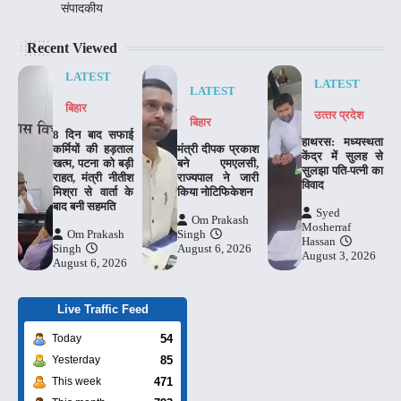
संपादकीय
Recent Viewed
LATEST
LATEST
LATEST
बिहार
उत्‍तर प्रदेश
बिहार
8 दिन बाद सफाई
हाथरस: मध्यस्थता
कर्मियों की हड़ताल
मंत्री दीपक प्रकाश
केंद्र में सुलह से
खत्म, पटना को बड़ी
बने एमएलसी,
सुलझा पति-पत्नी का
राहत, मंत्री नीतीश
राज्यपाल ने जारी
विवाद
मिश्रा से वार्ता के
किया नोटिफिकेशन
बाद बनी सहमति
Syed
Om Prakash
Mosherraf
Om Prakash
Singh
Hassan
Singh
August 6, 2026
August 3, 2026
August 6, 2026
Live Traffic Feed
54
Today
85
Yesterday
471
This week