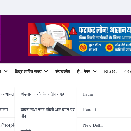
य
केंद्र शाषित राज्य
संपादकीय
ई – पेपर
BLOG
CO
ePaper
अरुणाचल प्रदेश
अंडमान व नोकोबार द्वीप समूह
Patna
असम
दादरा तथा नगर हवेली और दमन एवं
Ranchi
दीव
ी सामाजिक सुरक्षा सुनिश्चित करना एनड
आँध्रप्रदेश
New Delhi