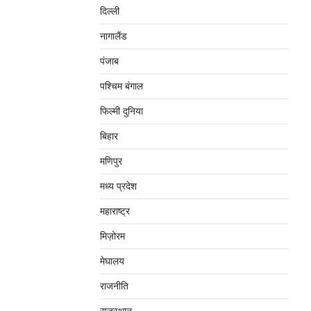
दिल्‍ली
नागालैंड
पंजाब
पश्चिम बंगाल
फिल्मी दुनिया
बिहार
मणिपुर
मध्‍य प्रदेश
महाराष्‍ट्र
मिज़ोरम
मेघालय
राजनीति