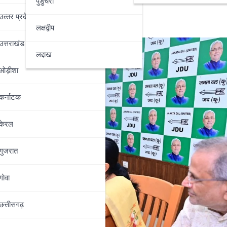
गुप्ता
पुडुचेरी
उत्‍तर प्रदेश
लक्षद्वीप
उत्तराखंड
लद्दाख
ओड़ीशा
कर्नाटक
केरल
गुजरात
गोवा
छत्तीसगढ़