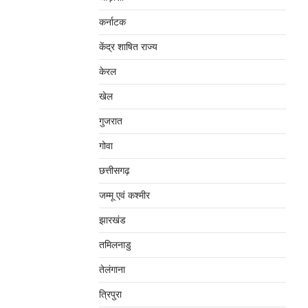
कर्नाटक
केंद्र शाषित राज्य
केरल
खेल
गुजरात
गोवा
छत्तीसगढ़
जम्‍मू एवं कश्‍मीर
झारखंड
तमिलनाडु
तेलंगाना
त्रिपुरा