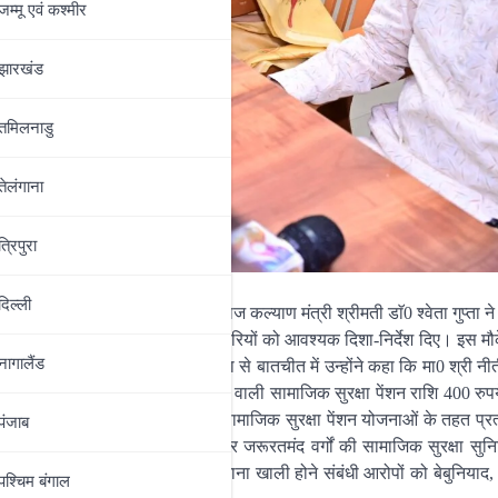
जम्‍मू एवं कश्‍मीर
झारखंड
तमिलनाडु
तेलंगाना
त्रिपुरा
दिल्‍ली
यक्रम में बिहार सरकार की मा0 समाज कल्याण मंत्री श्रीमती डाॅ0 श्वेता गुप्ता ने
 त्वरित समाधान के लिए संबंधित अधिकारियों को आवश्यक दिशा-निर्देश दिए। इस मौ
नागालैंड
जी उपस्थित रहे। इस अवसर पर मीडिया से बातचीत में उन्होंने कहा कि मा0 श्री नी
ं, वृद्धजनों एवं विधवा महिलाओं को मिलने वाली सामाजिक सुरक्षा पेंशन राशि 400 रु
म्राट चैधरी ने भी स्पष्ट किया है कि सामाजिक सुरक्षा पेंशन योजनाओं के तहत प्र
पंजाब
्वेता गुप्ता ने कहा कि गरीब, वंचित और जरूरतमंद वर्गों की सामाजिक सुरक्षा सु
ा प्रतिपक्ष द्वारा राज्य सरकार के खजाना खाली होने संबंधी आरोपों को बेबुनिया
पश्चिम बंगाल