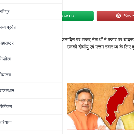
मणिपुर
et
Follow us
Sav
मध्‍य प्रदेश
वाल
लालू प्रसाद जी के 79 वें जन्मदिन पर राजद नेताओं ने मजार पर चाद
महाराष्‍ट्र
उनकी दीर्घायु एवं उत्तम स्वास्थ्य के लिए 
मिज़ोरम
मेघालय
राजस्थान
सिक्किम
हरियाणा