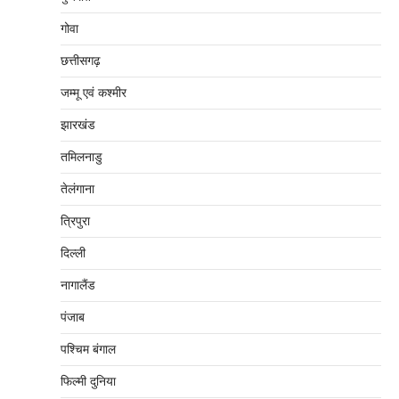
गोवा
छत्तीसगढ़
जम्‍मू एवं कश्‍मीर
झारखंड
तमिलनाडु
तेलंगाना
त्रिपुरा
दिल्‍ली
नागालैंड
पंजाब
पश्चिम बंगाल
फिल्मी दुनिया