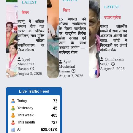
LATEST
LATEST
बिहार
बिहार
उत्‍तर प्रदेश
15 अगस्त को
बदायूं में अखिल
लोजपा रामविलास
समाज सेवा दल
शस्त्र लाइसेंस
के ज़िला कार्यालय
ट्रस्ट का परिचय
मामले में सपा सांसद
पर राष्ट्रीय तिरंगा
सम्मेलन, नशा मुक्ति
अफजाल अंसारी को
झंडा उत्साह एवं
व महिला
राहत, कोर्ट ने
उमंग के साथ
सशक्तिकरण पर
गिरफ्तारी पर लगाई
फहराया जायेगा —-
लिया संकल्प
अंतरिम रोक
सत्येन्द्र रंजन
Syed
Om Prakash
Syed
Mosherraf
Singh
Mosherraf
Hassan
August 3, 2026
Hassan
August 3, 2026
August 3, 2026
Live Traffic Feed
73
Today
45
Yesterday
405
This week
727
This month
629.017K
All