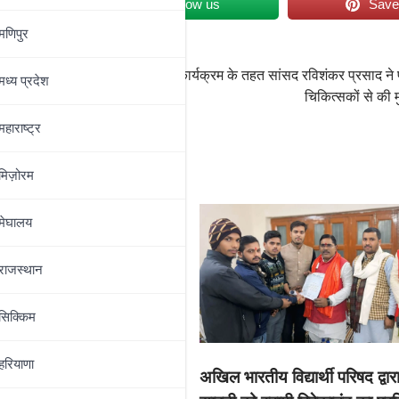
et
Follow us
Sav
मणिपुर
थानों को
मोदी के 12 वर्ष बेमिसाल कार्यक्रम के तहत सांसद रविशंकर प्रसाद ने 
मध्‍य प्रदेश
चिकित्सकों से की 
महाराष्‍ट्र
मिज़ोरम
मेघालय
राजस्थान
सिक्किम
हरियाणा
अखिल भारतीय विद्यार्थी परिषद द्वारा
 छठ में अधिकारियों व कर्मियों