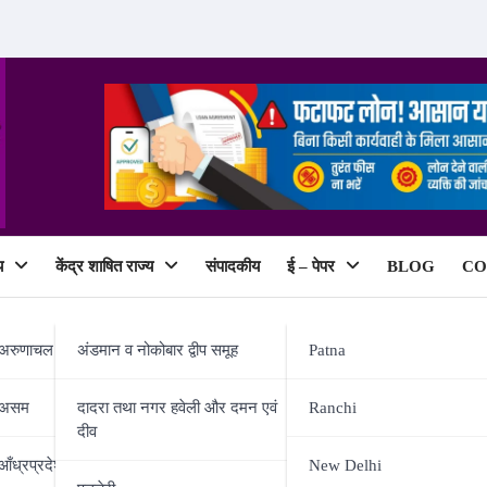
य
केंद्र शाषित राज्य
संपादकीय
ई – पेपर
BLOG
CO
ePaper
अरुणाचल प्रदेश
अंडमान व नोकोबार द्वीप समूह
Patna
असम
दादरा तथा नगर हवेली और दमन एवं
Ranchi
दीव
श्री भगवान सिंह कुशवाहा ने सुनीं आमज
आँध्रप्रदेश
New Delhi