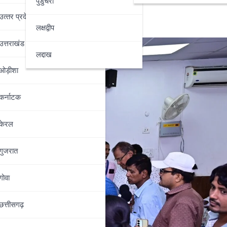
पुडुचेरी
उत्‍तर प्रदेश
लक्षद्वीप
उत्तराखंड
लद्दाख
ओड़ीशा
कर्नाटक
केरल
गुजरात
गोवा
छत्तीसगढ़