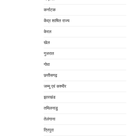
कर्नाटक
केंद्र शाषित राज्य
केरल
खेल
गुजरात
गोवा
छत्तीसगढ़
जम्‍मू एवं कश्‍मीर
झारखंड
तमिलनाडु
तेलंगाना
त्रिपुरा