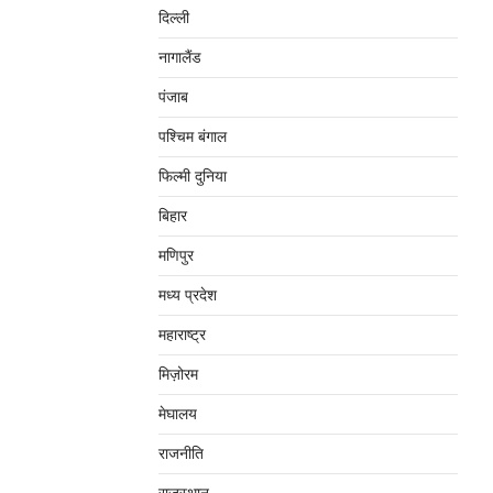
दिल्‍ली
नागालैंड
पंजाब
पश्चिम बंगाल
फिल्मी दुनिया
बिहार
मणिपुर
मध्‍य प्रदेश
महाराष्‍ट्र
मिज़ोरम
मेघालय
राजनीति