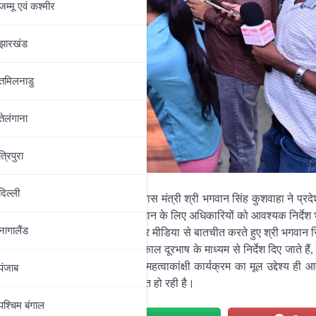
जम्‍मू एवं कश्‍मीर
झारखंड
तमिलनाडु
तेलंगाना
त्रिपुरा
दिल्‍ली
बिहार सरकार के मा0 योजना एवं विकास मंत्री श्री भगवान सिंह कुशवाहा ने प्रदेश
ित मामलों के विधिसम्मत एवं त्वरित समाधान के लिए अधिकारियों को आवश्यक निर्दे
नागालैंड
ह उर्फ गांधी जी मौजूद रहे। इस मौके पर मीडिया से बातचीत करते हुए श्री भगवान 
ण हेतु संबंधित अधिकारियों को तत्काल दूरभाष के माध्यम से निर्देश दिए जाते है
ल दिशा-निर्देशन में शुरू किए गए इस महत्वाकांक्षी कार्यक्रम का मूल उद्देश्य ह
पंजाब
याणकारी पहल पूरी तरह कारगर साबित हो रही है।
पश्चिम बंगाल