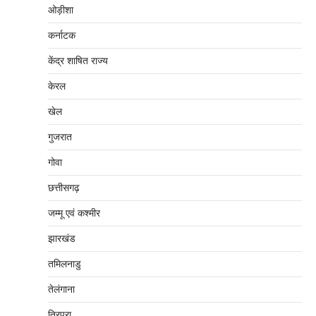
ओड़ीशा
कर्नाटक
केंद्र शाषित राज्य
केरल
खेल
गुजरात
गोवा
छत्तीसगढ़
जम्‍मू एवं कश्‍मीर
झारखंड
तमिलनाडु
तेलंगाना
त्रिपुरा