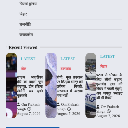
फिल्मी दुनिया
बिहार
राजनीति
संपादकीय
Recent Viewed
LATEST
LATEST
LATEST
बिहार
खेल
झारखंड
पटना से भोपाल के
साउथ अफ्रीका
रांची: भूख हड़ताल
लिए सीधी उड़ान,
दौरे का बदला पूरा
पर बैठे एक छात्र की
एलायंस एयर की
शेड्यूल, टीम इंडिया
तबीयत बिगड़ी,
बिहार में पहली एंट्री,
खेलेगी अब इतने
अस्पताल में कराया
अब जयपुर फ्लाइट
मुकाबले
गया भर्ती
की भी तैयारी
Om Prakash
Om Prakash
Om Prakash
Singh
Singh
Singh
August 7, 2026
August 7, 2026
August 7, 2026