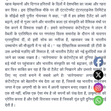
खास मेहमानों और दिग्गज हस्तियों के दिलों में देशभक्ति का जज़्बा और गहरा
कर दिया। इस ऐतिहासिक मौके पर ज़ी एंटरटेनमेंट एंटरप्राइजेस लिमिटेड
के सीईओ श्री पुनीत गोयनका ने कहा, ‘‘ज़ी में हम हमेशा टैलेंट को आगे
बढ़ाने, हदों से गुजर जाने और भारतीय कला एवं संस्कृति को वैश्विक मंचों पर
पेश करने में विश्वास रखते हैं। हमारे सारेगामापा कंटेंस्टेंट्स ने लंदन में
वेंबली के प्रतिष्ठित मंच पर गणतंत्र दिवस समारोह के दौरान जो यादगार
प्रस्तुतियां दीं, वो इसी सोच का नतीजा है, खासकर जब वे भारतीय
उच्चायोग की मौजूदगी में गा रहे थे।‘‘ यह ऐतिहासिक कामयाबी ज़ी टीवी के
उस अनोखे नज़रिए की मिसाल है, जो भारतीय टैलेंट को नई बुलंदियों तक ले
जाने का जज़्बा रखता है। ‘सारेगामापा‘ के कंटेस्टेंट्स को दुनिया के सबसे
बड़े मंचों पर पहुंचाकर और भारतीय संस्कृति का गर्व बढ़ाकर, ज़ी टीवी एक
बार फिर साबित कर रहा है कि वो टैलेंट को निखारने और उभरते गायकों के
लिए नए रास्ते बनाने में सबसे आगे है! ‘सारेगामापा‘ लगातार अपने
कंटेंस्टेंट्स को बेहतरीन मंच देता आ रहा है, जिससे यह भारतीय मनोरंजन
जगत में एक अग्रणी शो के रूप में अपनी पहचान बनाए रखता है। यह सिर्फ
एक शो नहीं, बल्कि एक ऐसा मंच है जो सपनों को पंख देता है, उत्कृष्टता को
प्रेरित करता है और ऐसी विरासत रचता है जिसकी गूंज पूरी दुनिया में सुनाई
देती है।