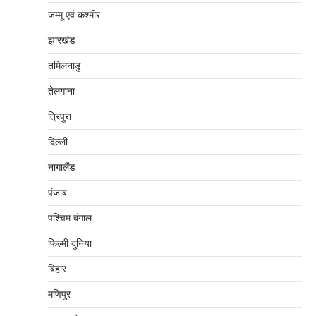
जम्‍मू एवं कश्‍मीर
झारखंड
तमिलनाडु
तेलंगाना
त्रिपुरा
दिल्‍ली
नागालैंड
पंजाब
पश्चिम बंगाल
फिल्मी दुनिया
बिहार
मणिपुर