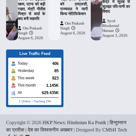
केंद्र में सुलह से
खत्म, पटना को बड़ी
बने एमएलसी,
सुलझा पति-पत्नी का
राहत, मंत्री नीतीश
राज्यपाल ने जारी
विवाद
मिश्रा से वार्ता के
किया नोटिफिकेशन
बाद बनी सहमति
Syed
Om Prakash
Mosherraf
Om Prakash
Singh
Hassan
Singh
August 6, 2026
August 3, 2026
August 6, 2026
Live Traffic Feed
406
Today
85
Yesterday
823
This week
1.145K
This month
629.435K
All
1 Online
-
Tracking ON
Copyright © 2026
HKP News: Hindustan Ka Pratik | हिन्दुस्तान
का प्रतीक | देश का विश्वसनीय अखबार
| Designed By
CMSH Tech