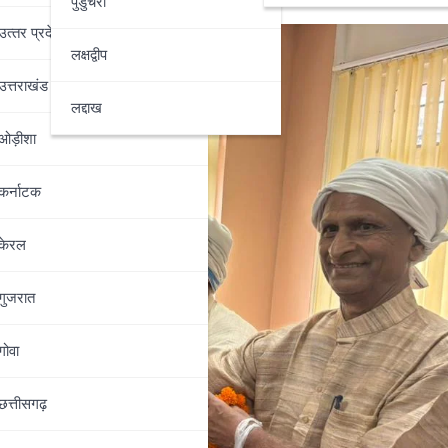
पुडुचेरी
उत्‍तर प्रदेश
लक्षद्वीप
उत्तराखंड
लद्दाख
ओड़ीशा
कर्नाटक
केरल
गुजरात
गोवा
छत्तीसगढ़