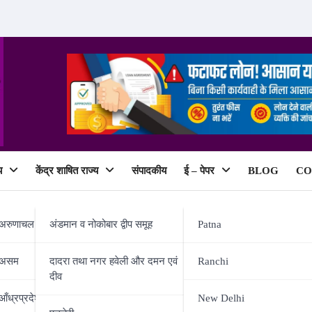
य
केंद्र शाषित राज्य
संपादकीय
ई – पेपर
BLOG
CO
ePaper
अरुणाचल प्रदेश
अंडमान व नोकोबार द्वीप समूह
Patna
असम
दादरा तथा नगर हवेली और दमन एवं
Ranchi
दीव
ाला पदभार
आँध्रप्रदेश
New Delhi