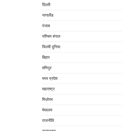
दिल्‍ली
नागालैंड
पंजाब
पश्चिम बंगाल
फिल्मी दुनिया
बिहार
मणिपुर
मध्‍य प्रदेश
महाराष्‍ट्र
मिज़ोरम
मेघालय
राजनीति