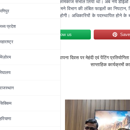
ने करीब तीन दिन पहले ही योगदान देकर कामकाज संभाल लिया था। अब नये डीईओ
तरह सक्रिय हो गयी है। डीईओ के सामने विभाग की लंबित फाइलों का निपटान, वि
मणिपुर
 को सुदृढ़ बनाने की बड़ी जिम्मेदारी होगी। अधिकारियों के पदस्थापित होने के 
ी है।
मध्‍य प्रदेश
et
Follow us
Sav
महाराष्‍ट्र
मिज़ोरम
्यशाला
अभाविप के 78वें स्थापना दिवस पर मेहंदी एवं पेंटिंग प्रतियोगित
साप्ताहिक कार्यक्रमों का
मेघालय
राजस्थान
सिक्किम
हरियाणा