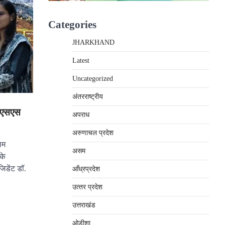
Categories
JHARKHAND
Latest
Uncategorized
अंतरराष्‍ट्रीय
्डएसएस
अपराध
अरुणाचल प्रदेश
िम
असम
के
जिडेंट डॉ.
आँध्रप्रदेश
उत्‍तर प्रदेश
उत्तराखंड
ओड़ीशा