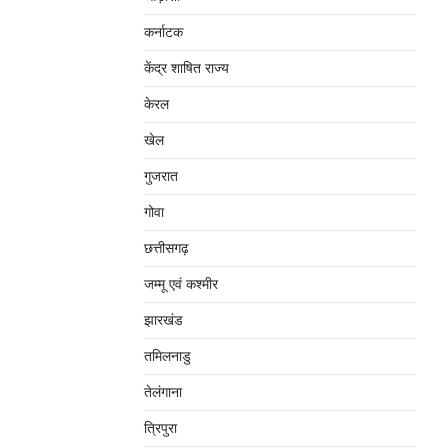
कर्नाटक
केंद्र शाषित राज्य
केरल
खेल
गुजरात
गोवा
छत्तीसगढ़
जम्‍मू एवं कश्‍मीर
झारखंड
तमिलनाडु
तेलंगाना
त्रिपुरा