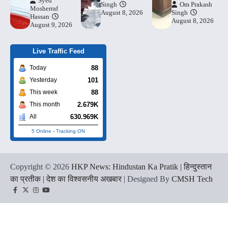
Syed
Singh
Om Prakash
Mosherraf
August 8, 2026
Singh
Hassan
August 8, 2026
August 9, 2026
Live Traffic Feed
88
Today
101
Yesterday
88
This week
2.679K
This month
630.969K
All
5 Online
-
Tracking ON
Copyright © 2026
HKP News: Hindustan Ka Pratik | हिन्दुस्तान
का प्रतीक | देश का विश्वसनीय अखबार
| Designed By
CMSH Tech
Facebook
Twitter
Instagram
YouTube