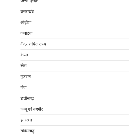
उत्‍तर प्रदेश
उत्तराखंड
ओड़ीशा
कर्नाटक
केंद्र शाषित राज्य
केरल
खेल
गुजरात
गोवा
छत्तीसगढ़
जम्‍मू एवं कश्‍मीर
झारखंड
तमिलनाडु