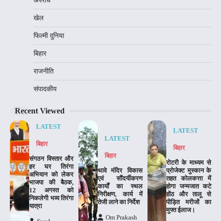
अपराध
खेल
फिल्मी दुनिया
बिहार
राजनीति
संपादकीय
Recent Viewed
LATEST
LATEST
LATEST
बिहार
बिहार
बिहार
संगठन विस्तार और
रोटरी के माध्यम से
हर घर तिरंगा
थावे मंदिर विकास
प्रोजेक्ट मुस्कान के
अभियान को लेकर
एवं सौंदर्यीकरण
तहत कोलकत्ता में
भाजपा की बैठक,
कार्यों का स्थल
होगा जन्मजात कटे
12 अगस्त को
निरीक्षण, कार्य में
होंठ और तालू से
निकलेगी भव्य तिरंगा
तेजी लाने का निर्देश
पीड़ित मरीजों का
यात्रा
मुफ्त ईलाज।
Om Prakash