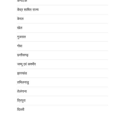
कर्नाटक
केंद्र शाषित राज्य
केरल
खेल
गुजरात
गोवा
छत्तीसगढ़
जम्‍मू एवं कश्‍मीर
झारखंड
तमिलनाडु
तेलंगाना
त्रिपुरा
दिल्‍ली