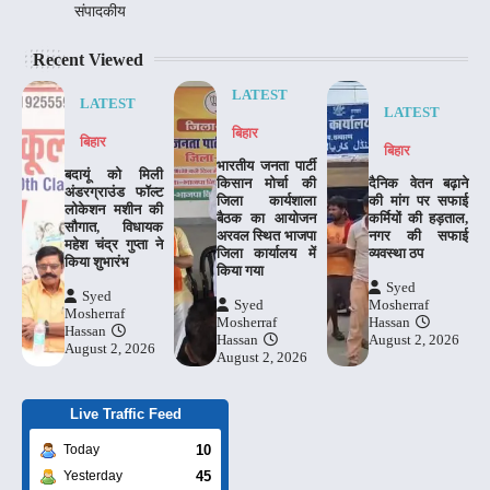
संपादकीय
Recent Viewed
LATEST
LATEST
LATEST
बिहार
बिहार
बिहार
भारतीय जनता पार्टी
बदायूं को मिली
किसान मोर्चा की
दैनिक वेतन बढ़ाने
अंडरग्राउंड फॉल्ट
जिला कार्यशाला
की मांग पर सफाई
लोकेशन मशीन की
बैठक का आयोजन
कर्मियों की हड़ताल,
सौगात, विधायक
अरवल स्थित भाजपा
नगर की सफाई
महेश चंद्र गुप्ता ने
जिला कार्यालय में
व्यवस्था ठप
किया शुभारंभ
किया गया
Syed
Syed
Syed
Mosherraf
Mosherraf
Mosherraf
Hassan
Hassan
Hassan
August 2, 2026
August 2, 2026
August 2, 2026
Live Traffic Feed
10
Today
45
Yesterday