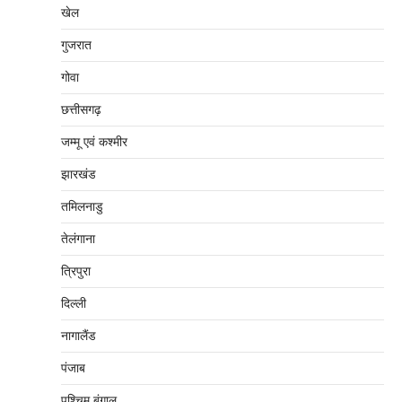
खेल
गुजरात
गोवा
छत्तीसगढ़
जम्‍मू एवं कश्‍मीर
झारखंड
तमिलनाडु
तेलंगाना
त्रिपुरा
दिल्‍ली
नागालैंड
पंजाब
पश्चिम बंगाल