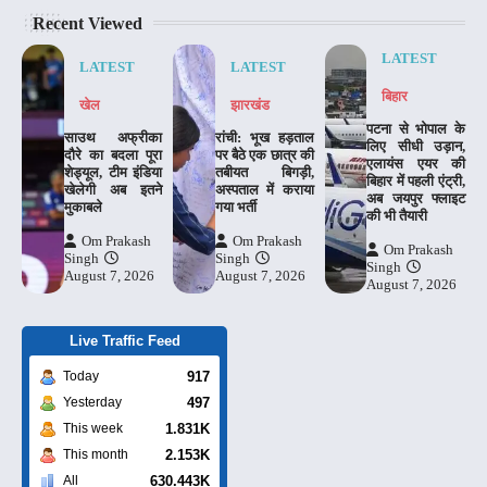
Recent Viewed
LATEST
LATEST
LATEST
बिहार
खेल
झारखंड
पटना से भोपाल के
साउथ अफ्रीका
रांची: भूख हड़ताल
लिए सीधी उड़ान,
दौरे का बदला पूरा
पर बैठे एक छात्र की
एलायंस एयर की
शेड्यूल, टीम इंडिया
तबीयत बिगड़ी,
बिहार में पहली एंट्री,
खेलेगी अब इतने
अस्पताल में कराया
अब जयपुर फ्लाइट
मुकाबले
गया भर्ती
की भी तैयारी
Om Prakash
Om Prakash
Om Prakash
Singh
Singh
Singh
August 7, 2026
August 7, 2026
August 7, 2026
Live Traffic Feed
917
Today
497
Yesterday
1.831K
This week
2.153K
This month
630.443K
All