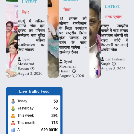
LATEST
LATEST
बिहार
बिहार
उत्‍तर प्रदेश
15 अगस्त को
बदायूं में अखिल
लोजपा रामविलास
समाज सेवा दल
शस्त्र लाइसेंस
के ज़िला कार्यालय
ट्रस्ट का परिचय
मामले में सपा सांसद
पर राष्ट्रीय तिरंगा
सम्मेलन, नशा मुक्ति
अफजाल अंसारी को
झंडा उत्साह एवं
व महिला
राहत, कोर्ट ने
उमंग के साथ
सशक्तिकरण पर
गिरफ्तारी पर लगाई
फहराया जायेगा —-
लिया संकल्प
अंतरिम रोक
सत्येन्द्र रंजन
Syed
Om Prakash
Syed
Mosherraf
Singh
Mosherraf
Hassan
August 3, 2026
Hassan
August 3, 2026
August 3, 2026
Live Traffic Feed
59
Today
45
Yesterday
391
This week
713
This month
629.003K
All