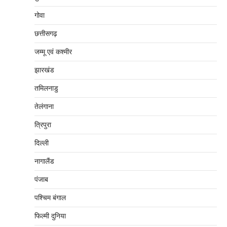
गोवा
छत्तीसगढ़
जम्‍मू एवं कश्‍मीर
झारखंड
तमिलनाडु
तेलंगाना
त्रिपुरा
दिल्‍ली
नागालैंड
पंजाब
पश्चिम बंगाल
फिल्मी दुनिया