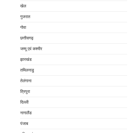
खेल
गुजरात
गोवा
छत्तीसगढ़
जम्‍मू एवं कश्‍मीर
झारखंड
तमिलनाडु
तेलंगाना
त्रिपुरा
दिल्‍ली
नागालैंड
पंजाब