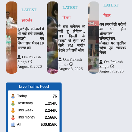
LATEST
LATEST
LATEST
बिहार
दिल्‍ली
झारखंड
अब इमरजेंसी मरीजों
मैं बाबा बागेश्वर तो
दूसरे दौर की वार्ता में
का भी होगा
नहीं हूं, लेकिन…
भी नहीं बनी सहमति,
ऑनलाइन
IIT दिल्ली के
छात्रों का
रजिस्ट्रेशन,
छात्रों से ऐसा क्यों
विधानसभा घेराव 10
मोबाइल पर सुरक्षित
बोले PM मोदी?
अगस्त को
रहेगा पूरा स्वास्थ्य
हंसने लगे सभी लोग
रिकॉ
Om Prakash
Om Prakash
Singh
Om Prakash
Singh
August 8, 2026
Singh
August 8, 2026
August 7, 2026
Live Traffic Feed
76
Today
1.254K
Yesterday
2.244K
This week
2.566K
This month
630.856K
All