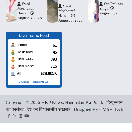
Syed
Om Prakash
Syed
Mosherraf
Singh
Mosherraf
Hassan
August 3, 2026
Hassan
August 3, 2026
August 3, 2026
Live Traffic Feed
61
Today
45
Yesterday
393
This week
715
This month
629.005K
All
1 Online
-
Tracking ON
Copyright © 2026
HKP News: Hindustan Ka Pratik | हिन्दुस्तान
का प्रतीक | देश का विश्वसनीय अखबार
| Designed By
CMSH Tech
Facebook
Twitter
Instagram
YouTube