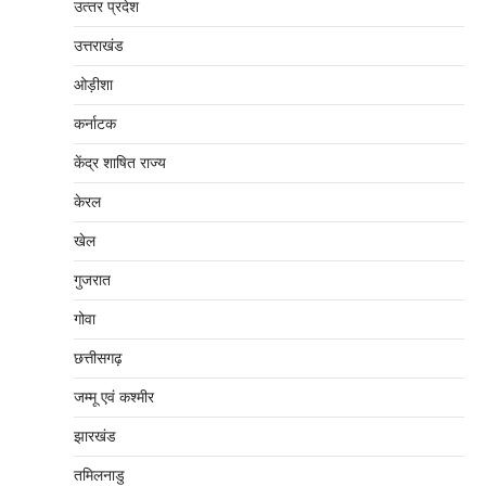
उत्‍तर प्रदेश
उत्तराखंड
ओड़ीशा
कर्नाटक
केंद्र शाषित राज्य
केरल
खेल
गुजरात
गोवा
छत्तीसगढ़
जम्‍मू एवं कश्‍मीर
झारखंड
तमिलनाडु