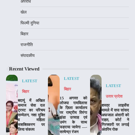
अपराध
खेल
फिल्मी दुनिया
बिहार
राजनीति
संपादकीय
Recent Viewed
LATEST
LATEST
LATEST
बिहार
बिहार
उत्‍तर प्रदेश
15 अगस्त को
बदायूं में अखिल
लोजपा रामविलास
समाज सेवा दल
शस्त्र लाइसेंस
के ज़िला कार्यालय
ट्रस्ट का परिचय
मामले में सपा सांसद
पर राष्ट्रीय तिरंगा
सम्मेलन, नशा मुक्ति
अफजाल अंसारी को
झंडा उत्साह एवं
व महिला
राहत, कोर्ट ने
उमंग के साथ
सशक्तिकरण पर
गिरफ्तारी पर लगाई
फहराया जायेगा —-
लिया संकल्प
अंतरिम रोक
सत्येन्द्र रंजन