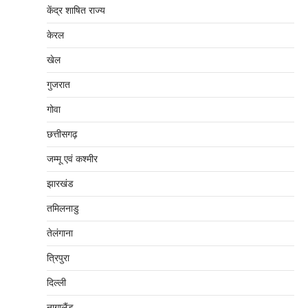
केंद्र शाषित राज्य
केरल
खेल
गुजरात
गोवा
छत्तीसगढ़
जम्‍मू एवं कश्‍मीर
झारखंड
तमिलनाडु
तेलंगाना
त्रिपुरा
दिल्‍ली
नागालैंड