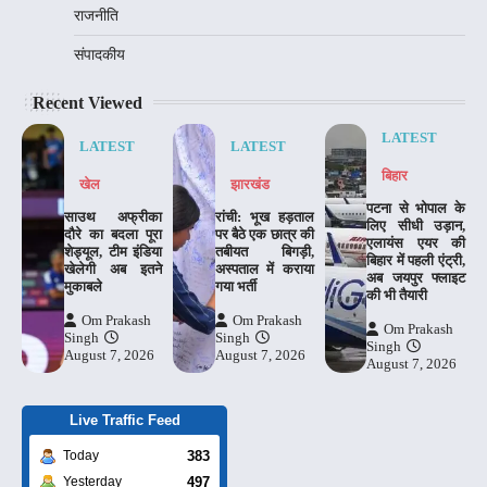
राजनीति
संपादकीय
Recent Viewed
LATEST
LATEST
LATEST
बिहार
खेल
झारखंड
पटना से भोपाल के
साउथ अफ्रीका
रांची: भूख हड़ताल
लिए सीधी उड़ान,
दौरे का बदला पूरा
पर बैठे एक छात्र की
एलायंस एयर की
शेड्यूल, टीम इंडिया
तबीयत बिगड़ी,
बिहार में पहली एंट्री,
खेलेगी अब इतने
अस्पताल में कराया
अब जयपुर फ्लाइट
मुकाबले
गया भर्ती
की भी तैयारी
Om Prakash
Om Prakash
Om Prakash
Singh
Singh
Singh
August 7, 2026
August 7, 2026
August 7, 2026
Live Traffic Feed
383
Today
497
Yesterday