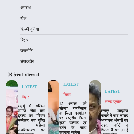
अपराध
खेल
फिल्मी दुनिया
बिहार
राजनीति
संपादकीय
Recent Viewed
LATEST
LATEST
LATEST
बिहार
बिहार
उत्‍तर प्रदेश
15 अगस्त को
बदायूं में अखिल
लोजपा रामविलास
समाज सेवा दल
शस्त्र लाइसेंस
के ज़िला कार्यालय
ट्रस्ट का परिचय
मामले में सपा सांसद
पर राष्ट्रीय तिरंगा
सम्मेलन, नशा मुक्ति
अफजाल अंसारी को
झंडा उत्साह एवं
व महिला
राहत, कोर्ट ने
उमंग के साथ
सशक्तिकरण पर
गिरफ्तारी पर लगाई
फहराया जायेगा —-