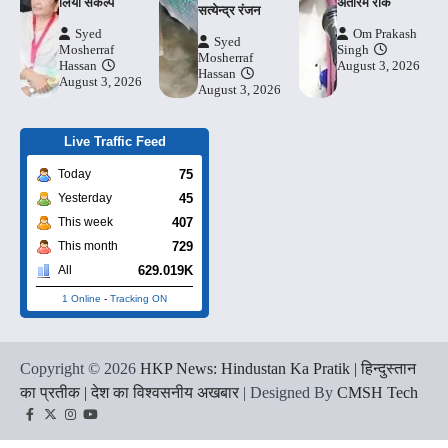
लिया संकल्प
अंतरिम रोक
सत्येन्द्र रंजन
Syed
Om Prakash
Syed
Mosherraf
Singh
Mosherraf
Hassan
August 3, 2026
Hassan
August 3, 2026
August 3, 2026
Live Traffic Feed
75
Today
45
Yesterday
407
This week
729
This month
629.019K
All
1 Online
-
Tracking ON
Copyright © 2026
HKP News: Hindustan Ka Pratik | हिन्दुस्तान
का प्रतीक | देश का विश्वसनीय अखबार
| Designed By
CMSH Tech
Facebook
Twitter
Instagram
YouTube