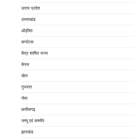
उत्‍तर प्रदेश
उत्तराखंड
ओड़ीशा
कर्नाटक
केंद्र शाषित राज्य
केरल
खेल
गुजरात
गोवा
छत्तीसगढ़
जम्‍मू एवं कश्‍मीर
झारखंड