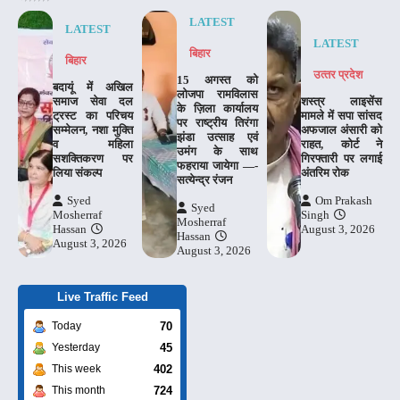
LATEST
LATEST
LATEST
बिहार
बिहार
उत्‍तर प्रदेश
15 अगस्त को
बदायूं में अखिल
लोजपा रामविलास
समाज सेवा दल
शस्त्र लाइसेंस
के ज़िला कार्यालय
ट्रस्ट का परिचय
मामले में सपा सांसद
पर राष्ट्रीय तिरंगा
सम्मेलन, नशा मुक्ति
अफजाल अंसारी को
झंडा उत्साह एवं
व महिला
राहत, कोर्ट ने
उमंग के साथ
सशक्तिकरण पर
गिरफ्तारी पर लगाई
फहराया जायेगा —-
लिया संकल्प
अंतरिम रोक
सत्येन्द्र रंजन
Syed
Om Prakash
Syed
Mosherraf
Singh
Mosherraf
Hassan
August 3, 2026
Hassan
August 3, 2026
August 3, 2026
Live Traffic Feed
70
Today
45
Yesterday
402
This week
724
This month