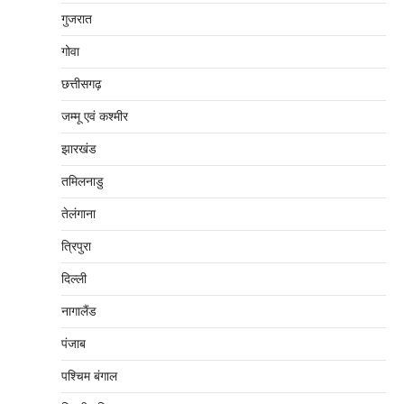
गुजरात
गोवा
छत्तीसगढ़
जम्‍मू एवं कश्‍मीर
झारखंड
तमिलनाडु
तेलंगाना
त्रिपुरा
दिल्‍ली
नागालैंड
पंजाब
पश्चिम बंगाल