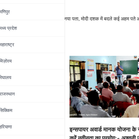
मणिपुर
पीएम ऑफिस का नया पता, मोदी दशक में बदले कई अहम पते 
मध्‍य प्रदेश
महाराष्‍ट्र
मिज़ोरम
मेघालय
राजस्थान
सिक्किम
ञान शोध कार्यक्रम में पायस
हरियाणा
इन्सपायर अवार्ड मानक योजना के नव
बच्चों ने स्टेट अवॉर्ड जीतकर
करें नवीनता का प्रयोग:- अश्वनी 