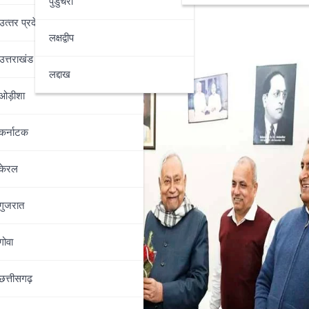
पुडुचेरी
उत्‍तर प्रदेश
लक्षद्वीप
उत्तराखंड
लद्दाख
ओड़ीशा
कर्नाटक
केरल
गुजरात
गोवा
छत्तीसगढ़