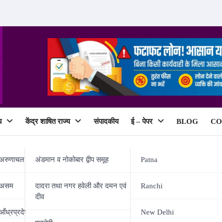
य
केंद्र शाषित राज्य
संपादकीय
ई – पेपर
BLOG
CO
ePaper
अरुणाचल प्रदेश
अंडमान व नोकोबार द्वीप समूह
Patna
असम
दादरा तथा नगर हवेली और दमन एवं
Ranchi
दीव
ारा आयोजित दही-चूड़ा भोज कार्यक्रम म
आँध्रप्रदेश
New Delhi