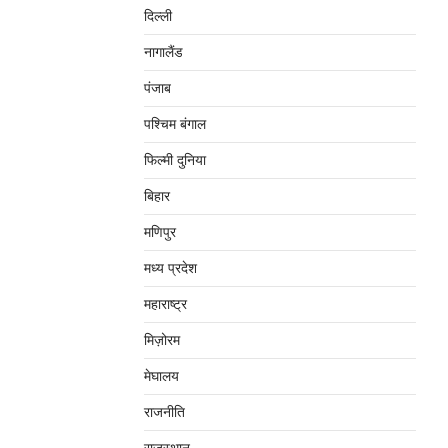
दिल्‍ली
नागालैंड
पंजाब
पश्चिम बंगाल
फिल्मी दुनिया
बिहार
मणिपुर
मध्‍य प्रदेश
महाराष्‍ट्र
मिज़ोरम
मेघालय
राजनीति