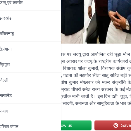
जम्‍मू एवं कश्‍मीर
झारखंड
तमिलनाडु
तेलंगाना
ी एवं जदयू विधायक रत्नेश सादा के आवास पर जदयू द्वारा आयोजित दही-चूड़ा भोज क
ष्पगुच्छ भेंटकर उनका अभिनंदन किया। इस अवसर पर जदयू के राष्ट्रीय कार्यकारी अ
त्रिपुरा
्ष उमेश कुशवाहा, विधायक श्याम रजक, विधायक शीला कुमारी, विधायक संतोष कु
 के राष्ट्रीय महासचिव मनीष कुमार वर्मा, पटना की महापौर सीता साहू सहित बड़ी संख्य
दिल्‍ली
दिन पहले ही बिहार के मुख्यमंत्री नीतीश कुमार मंगलवार को मकर संक्रांति
ल हुए। इस अवसर पर उपमुख्यमंत्री सम्राट चौधरी समेत राज्य सरकार के कई मंत्
नागालैंड
िक एकजुटता और सांस्कृतिक पहचान का प्रतीक मानी जाती है। इस दिन दही–चूड़ा
भोज्य संस्कृति का अभिन्न हिस्सा है, जो सादगी, समानता और सामूहिकता के भाव को
।
पंजाब
et
Follow us
Sav
पश्चिम बंगाल