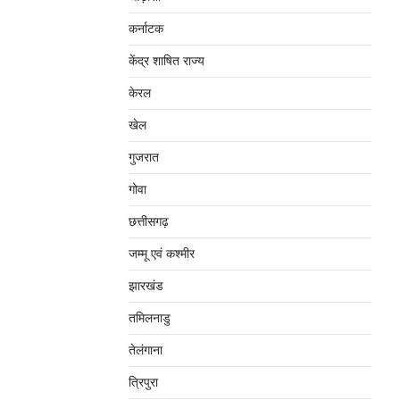
कर्नाटक
केंद्र शाषित राज्य
केरल
खेल
गुजरात
गोवा
छत्तीसगढ़
जम्‍मू एवं कश्‍मीर
झारखंड
तमिलनाडु
तेलंगाना
त्रिपुरा