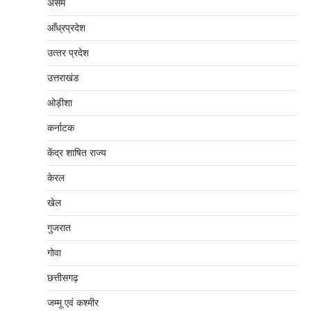
असम
आँध्रप्रदेश
उत्‍तर प्रदेश
उत्तराखंड
ओड़ीशा
कर्नाटक
केंद्र शाषित राज्य
केरल
खेल
गुजरात
गोवा
छत्तीसगढ़
जम्‍मू एवं कश्‍मीर