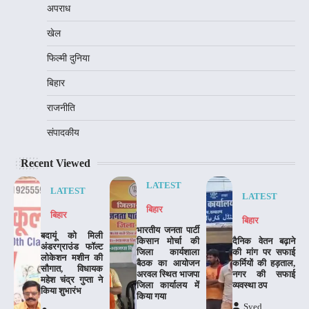
अपराध
खेल
फिल्मी दुनिया
बिहार
राजनीति
संपादकीय
Recent Viewed
LATEST
LATEST
LATEST
बिहार
बिहार
बिहार
भारतीय जनता पार्टी
बदायूं को मिली
किसान मोर्चा की
दैनिक वेतन बढ़ाने
अंडरग्राउंड फॉल्ट
जिला कार्यशाला
की मांग पर सफाई
लोकेशन मशीन की
बैठक का आयोजन
कर्मियों की हड़ताल,
सौगात, विधायक
अरवल स्थित भाजपा
नगर की सफाई
महेश चंद्र गुप्ता ने
जिला कार्यालय में
व्यवस्था ठप
किया शुभारंभ
किया गया
Syed