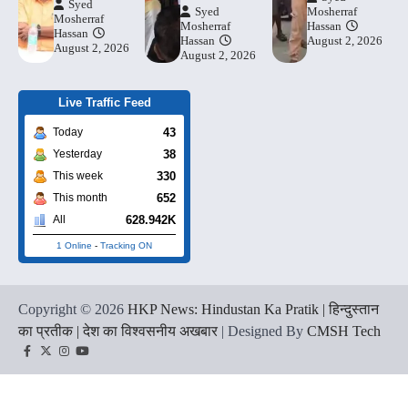
Syed
Syed
Mosherraf
Mosherraf
Mosherraf
Hassan
Hassan
Hassan
August 2, 2026
August 2, 2026
August 2, 2026
Live Traffic Feed
43
Today
38
Yesterday
330
This week
652
This month
628.942K
All
1 Online
-
Tracking ON
Copyright © 2026
HKP News: Hindustan Ka Pratik | हिन्दुस्तान
का प्रतीक | देश का विश्वसनीय अखबार
| Designed By
CMSH Tech
Facebook
Twitter
Instagram
YouTube