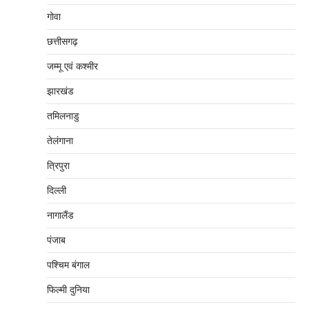
गोवा
छत्तीसगढ़
जम्‍मू एवं कश्‍मीर
झारखंड
तमिलनाडु
तेलंगाना
त्रिपुरा
दिल्‍ली
नागालैंड
पंजाब
पश्चिम बंगाल
फिल्मी दुनिया