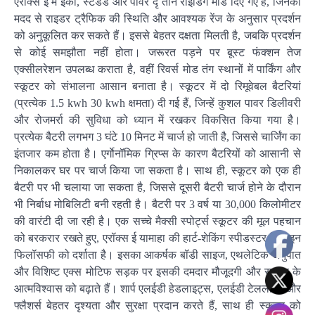
एरॉक्स ई में इको, स्टैंडर्ड और पावर दृ तीन राइडिंग मोड दिए गए हैं, जिनकी
मदद से राइडर ट्रैफिक की स्थिति और आवश्यक रेंज के अनुसार प्रदर्शन
को अनुकूलित कर सकते हैं। इससे बेहतर दक्षता मिलती है, जबकि प्रदर्शन
से कोई समझौता नहीं होता। जरूरत पड़ने पर बूस्ट फंक्शन तेज
एक्सीलरेशन उपलब्ध कराता है, वहीं रिवर्स मोड तंग स्थानों में पार्किंग और
स्कूटर को संभालना आसान बनाता है। स्कूटर में दो रिमूवेबल बैटरियां
(प्रत्येक 1.5 kwh 30 kwh क्षमता) दी गई हैं, जिन्हें कुशल पावर डिलीवरी
और रोजमर्रा की सुविधा को ध्यान में रखकर विकसित किया गया है।
प्रत्येक बैटरी लगभग 3 घंटे 10 मिनट में चार्ज हो जाती है, जिससे चार्जिंग का
इंतजार कम होता है। एर्गाेनॉमिक ग्रिप्स के कारण बैटरियों को आसानी से
निकालकर घर पर चार्ज किया जा सकता है। साथ ही, स्कूटर को एक ही
बैटरी पर भी चलाया जा सकता है, जिससे दूसरी बैटरी चार्ज होने के दौरान
भी निर्बाध मोबिलिटी बनी रहती है। बैटरी पर 3 वर्ष या 30,000 किलोमीटर
की वारंटी दी जा रही है। एक सच्चे मैक्सी स्पोर्ट्स स्कूटर की मूल पहचान
को बरकरार रखते हुए, एरॉक्स ई यामाहा की हार्ट-शेकिंग स्पीडस्टर डिजाइन
फिलॉसफी को दर्शाता है। इसका आकर्षक बॉडी साइज, एथलेटिक अनुपात
और विशिष्ट एक्स मोटिफ सड़क पर इसकी दमदार मौजूदगी और राइडर के
आत्मविश्वास को बढ़ाते हैं। शार्प एलईडी हेडलाइट्स, एलईडी टेललाइट और
फ्लैशर्स बेहतर दृश्यता और सुरक्षा प्रदान करते हैं, साथ ही स्कूटर को