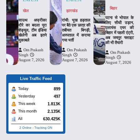
बिहार
खेल
झारखंड
पटना से भोपाल के
साउथ अफ्रीका
रांची: भूख हड़ताल
लिए सीधी उड़ान,
दौरे का बदला पूरा
पर बैठे एक छात्र की
एलायंस एयर की
शेड्यूल, टीम इंडिया
तबीयत बिगड़ी,
बिहार में पहली एंट्री,
खेलेगी अब इतने
अस्पताल में कराया
अब जयपुर फ्लाइट
मुकाबले
गया भर्ती
की भी तैयारी
Om Prakash
Om Prakash
Om Prakash
Singh
Singh
Singh
August 7, 2026
August 7, 2026
August 7, 2026
Live Traffic Feed
899
Today
497
Yesterday
1.813K
This week
2.135K
This month
630.425K
All
2 Online
-
Tracking ON