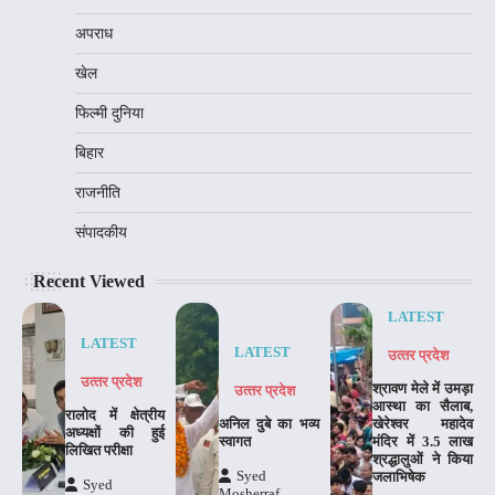
अपराध
खेल
फिल्मी दुनिया
बिहार
राजनीति
संपादकीय
Recent Viewed
LATEST
LATEST
LATEST
उत्‍तर प्रदेश
उत्‍तर प्रदेश
श्रावण मेले में उमड़ा
उत्‍तर प्रदेश
आस्था का सैलाब,
रालोद में क्षेत्रीय
अनिल दुबे का भव्य
खेरेश्वर महादेव
अध्यक्षों की हुई
स्वागत
मंदिर में 3.5 लाख
लिखित परीक्षा
श्रद्धालुओं ने किया
Syed
जलाभिषेक
Syed
Mosherraf