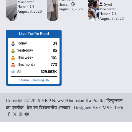
Mosherraf
Hassan
Syed
Hassan
August 3, 2026
Mosherraf
August 3, 2026
Hassan
August 3, 2026
Live Traffic Feed
34
Today
85
Yesterday
451
This week
773
This month
629.063K
All
1 Online
-
Tracking ON
Copyright © 2026
HKP News: Hindustan Ka Pratik | हिन्दुस्तान
का प्रतीक | देश का विश्वसनीय अखबार
| Designed By
CMSH Tech
Facebook
Twitter
Instagram
YouTube