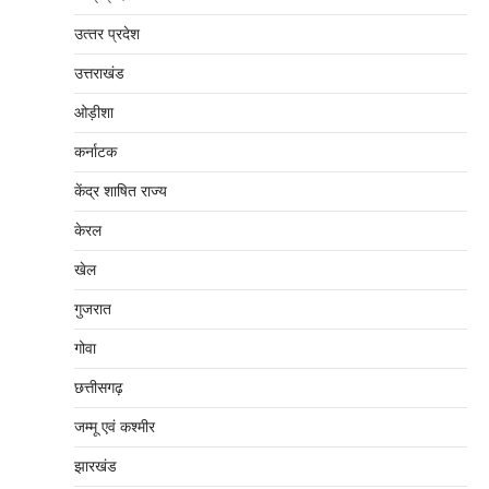
उत्‍तर प्रदेश
उत्तराखंड
ओड़ीशा
कर्नाटक
केंद्र शाषित राज्य
केरल
खेल
गुजरात
गोवा
छत्तीसगढ़
जम्‍मू एवं कश्‍मीर
झारखंड