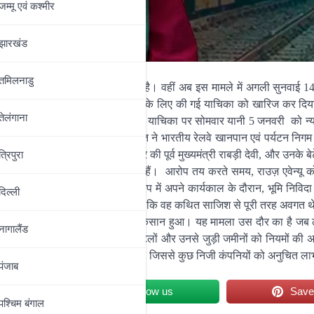
जम्‍मू एवं कश्‍मीर
झारखंड
तमिलनाडु
ू यादव की याचिका को खारिज कर दिया है। वहीं अब इस मामले में अगली सुनवाई 
िचली अदालत के फैसले पर रोक लगाने के लिए की गई याचिका को खारिज कर दि
तेलंगाना
ल करने को कहा है। लालू यादव की याचिका पर सोमवार यानी 5 जनवरी को न्यायमू
असल, अक्टूबर 2025 में निचली अदालत ने भारतीय रेलवे खानपान एवं पर्यटन निगम द्
प तय किए थे। उनकी पत्नी, बिहार की पूर्व मुख्यमंत्री राबड़ी देवी, और उनके बे
त्रिपुरा
ित कई अपराधों के आरोप लगाए गए हैं। आरोप तय करते समय, राउज़ एवेन्यू कोर
 यादव ने केंद्रीय रेल मंत्री के रूप में अपने कार्यकाल के दौरान, भूमि निविदा प
दिल्‍ली
का दुरुपयोग किया था। अदालत ने माना कि वह कथित साजिश से पूरी तरह अवगत थे 
 परिणामस्वरूप सरकारी खजाने को भारी नुकसान हुआ। यह मामला उस दौर का है जब 
नागालैंड
रान IRCTC के अधीन आने वाले कुछ होटलों और उनसे जुड़ी जमीनों को नियमों की 
डर प्रक्रिया में पारदर्शिता नहीं बरती गई, जिससे कुछ निजी कंपनियों को अनुचित ला
पंजाब
et
Follow us
Sav
पश्चिम बंगाल