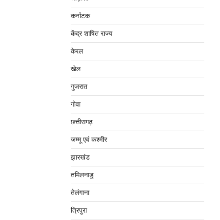
कर्नाटक
केंद्र शाषित राज्य
केरल
खेल
गुजरात
गोवा
छत्तीसगढ़
जम्‍मू एवं कश्‍मीर
झारखंड
तमिलनाडु
तेलंगाना
त्रिपुरा