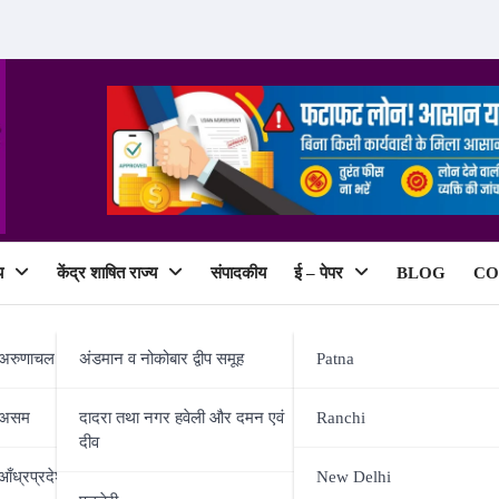
य
केंद्र शाषित राज्य
संपादकीय
ई – पेपर
BLOG
CO
ePaper
अरुणाचल प्रदेश
अंडमान व नोकोबार द्वीप समूह
Patna
असम
दादरा तथा नगर हवेली और दमन एवं
Ranchi
दीव
्ली हाईकोर्ट ने याचिका किया खारिज,
आँध्रप्रदेश
New Delhi