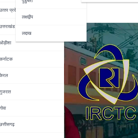
पुडुचेरी
उत्‍तर प्रदेश
लक्षद्वीप
उत्तराखंड
लद्दाख
ओड़ीशा
कर्नाटक
केरल
गुजरात
गोवा
छत्तीसगढ़