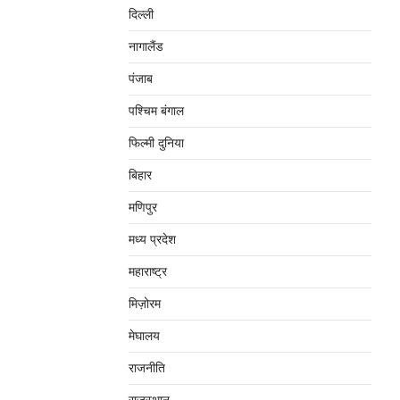
दिल्‍ली
नागालैंड
पंजाब
पश्चिम बंगाल
फिल्मी दुनिया
बिहार
मणिपुर
मध्‍य प्रदेश
महाराष्‍ट्र
मिज़ोरम
मेघालय
राजनीति