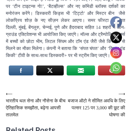
पर ‘टीन टाइटन्स गो!’, ‘बैटव्हील्स’ और नए कॉमेडी ब्लॉक्स दर्शकों का
मनोरंजन करेंगे। डिस्कवरी किड्स भी ‘टिट्टो’ और मिस्टर बीन जैसे
लोकप्रिय शोज़ के नए सीज़न लेकर आएगा। समर फीस्टा के तहत
दिल्ली, मुंबई, बेंगलुरु, चेन्नई, पुणे और हैदराबाद सहित 14 शहरों में ऑन-
ग्राउंड एक्टिवेशन्स भी आयोजित किए जाएंगे। मॉल्स और ट्रैम्पोलिन पार्क्स
में बच्चों को छोटा भीम, लिटल सिंघम और टॉम एंड जैरी जैसे किरदारों से
मिलने का मौका मिलेगा। कंपनी ने बताया कि ‘संपत चंपत’ और ‘कियन एंड
किकी’ टीवी के साथ-साथ डिस्कवरी+ पर भी स्ट्रीम किए जाएंगे।
Post
⟵
⟶
भारतीय थल सेना और नौसेना के बीच
बजाज ऑटो ने सीमित अवधि के लिए
navigation
ऐतिहासिक समझौता, बढ़ेगा आपसी
पल्सर 125 पर 3,000 की छूट की
तालमेल
घोषणा की
Related Posts