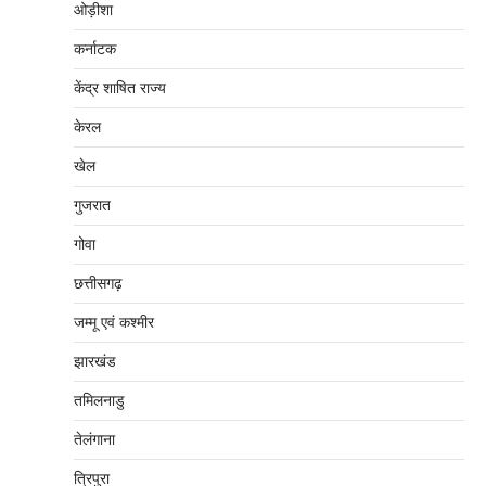
ओड़ीशा
कर्नाटक
केंद्र शाषित राज्य
केरल
खेल
गुजरात
गोवा
छत्तीसगढ़
जम्‍मू एवं कश्‍मीर
झारखंड
तमिलनाडु
तेलंगाना
त्रिपुरा