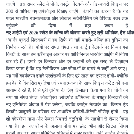
जाएंगे। इस समर स्लेट में पोगो, कार्टून नेटवर्क और डिस्कवरी किड्स पर
200 से अधिक नए एपिसोड्स दिखाए जाएंगे। कंपनी का कहना है कि यह
पहल भारतीय रचनात्मकता और लोकल स्टोरीटेलिंग को वैश्विक स्तर तक
पहुंचाने की दिशा में बड़ा कदम है
नए
आईपी
एवं 2026
स्लेट
के
लॉन्च
की
घोषणा
करते
हुए
श्री
अभिषेक,
हैड
ऑ
‘‘वार्नर ब्रदर्स डिस्कवरी में हम सिर्फ शो नहीं बनाते- बल्कि हम दुनिया का
निर्माण करते हें। पोगो पर संपत चंपत तथा कार्टून नेटवर्क पर कियन एंड
किकी के साथ हम फ्रैंचाइज़ आधार पर ओरिजिनल भारतीय आईपी में निवेश
कर रहे हैं। हमारे हर किरदार और हर कहानी को इस तरह से डिज़ाइन
किया जाता है कि यह टेलीविजन और सीमाओं के दायरे से कहीं आगे जाए।
यह गर्मी कार्यक्रम हमारे प्रशंसकों के लिए पूरे साल का ट्रेलर होगी- क्योंकि
हम देश में विकसित प्रतिभा एवं रचनात्मकता के साथ किड्स कंटेंट को नया
आयाम दे रहे हैं, जिसे पूरी दुनिया के लिए डिज़ाइन किया गया है। पोगो का
नया शो संपत चंपत लोकप्रिय ‘लोटपोट कॉमिक्स’ के मशहूर किरदारों को
नए एनिमेटेड अंदाज़ में पेश करेगा, जबकि कार्टून नेटवर्क का ‘कियन एंड
किकी’ जादूगरों के परिवार पर आधारित कॉमेडी-फैंटेसी सीरीज़ होगी। यह
शो कोस्मोस माया और फेबल स्पिनर्स स्टुडियो के सहयोग से तैयार किया
गया है। इन नए शोज़ के अलावा पोगो पर छोटा भीम और लिटल सिंघम
पहली बार एक साझा एनिमेटेड यूनिवर्स में नज़र आएंगे। वहीं, कार्टून नेटवर्क