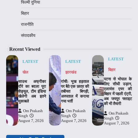
फिल्मी दुनिया
बिहार
राजनीति
संपादकीय
Recent Viewed
LATEST
LATEST
LATEST
बिहार
खेल
झारखंड
पटना से भोपाल के
साउथ अफ्रीका
रांची: भूख हड़ताल
लिए सीधी उड़ान,
दौरे का बदला पूरा
पर बैठे एक छात्र की
एलायंस एयर की
शेड्यूल, टीम इंडिया
तबीयत बिगड़ी,
बिहार में पहली एंट्री,
खेलेगी अब इतने
अस्पताल में कराया
अब जयपुर फ्लाइट
मुकाबले
गया भर्ती
की भी तैयारी
Om Prakash
Om Prakash
Om Prakash
Singh
Singh
Singh
August 7, 2026
August 7, 2026
August 7, 2026