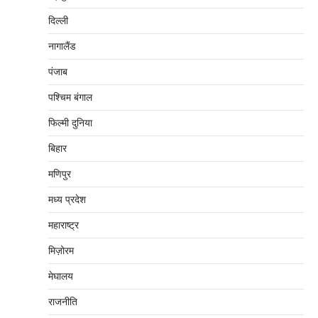
दिल्‍ली
नागालैंड
पंजाब
पश्चिम बंगाल
फिल्मी दुनिया
बिहार
मणिपुर
मध्‍य प्रदेश
महाराष्‍ट्र
मिज़ोरम
मेघालय
राजनीति