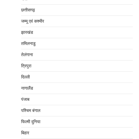
छत्तीसगढ़
जम्‍मू एवं कश्‍मीर
झारखंड
तमिलनाडु
तेलंगाना
त्रिपुरा
दिल्‍ली
नागालैंड
पंजाब
पश्चिम बंगाल
फिल्मी दुनिया
बिहार