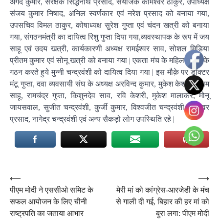
अंगद कुमार, संरक्षक सिद्धनाथ प्रसाद, संयोजक कामेश्वर ठाकुर, उपाध्यक्ष
संजय कुमार निषाद, अनिल स्वर्णकार एवं नरेश प्रसाद को बनाया गया,
उपसचिव विमल ठाकुर, कोषाध्यक्ष सुरेश गुप्ता एवं चंदन खत्री को बनाया
गया, संगठनमंत्री का दायित्व रिशु गुप्ता दिया गया,व्यवस्थापक के रूप में जय
साहू एवं उदय खत्री, कार्यकारणी अध्यक्ष रामईश्वर साव, सोशल मिडिया
प्रीतम कुमार एवं सोनू खत्री को बनाया गया | एकता मंच के महिला मोर्चा के
गठन करते हुये मुन्नी चन्द्रवंशी को दायित्व दिया गया | इस मौक़े पर डॉक्टर
मंटू गुप्ता, दवा व्यवसायी संघ के अध्यक्ष अरविन्द कुमार, मुकेश केशरी, श्याम
साहू, रामचंद्र गुप्ता, किशुनदेव साव, रवि केशरी, मुकेश मालाकर, मोनू
जायसवाल, सुजीत चन्द्रवंशी, कुर्जी कुमार, विश्वजीत चन्द्रवंशी, भुनेश्वर
प्रसाद, नागेद्र चन्द्रवंशी एवं अन्य सैकड़ो लोग उपस्थिति रहे |
Post
⟵
⟶
पीएम मोदी ने एससीओ समिट के
मेरी मां को कांग्रेस-आरजेडी के मंच
navigation
सफल आयोजन के लिए चीनी
से गाली दी गई, बिहार की हर मां को
राष्ट्रपति का जताया आभार
बुरा लगा: पीएम मोदी