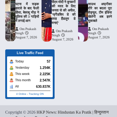
पीएम मोदी ने बुनकरों
पटना में सड़क
साउथ अफ्रीका
की मदद के लिए
हादसे के बाद फैली
दौरे का बदला पूरा
जनता से की अपील,
हिंसा, बेकाबू भीड़ ने
शेड्यूल, टीम इंडिया
‘फ्रैंडशिप डे की
पुलिस की 3 गाड़ियों
खेलेगी अब इतने
तरह हैंडलूम डे
में लगाई आग
मुकाबले
मनाएं’
Om Prakash
Om Prakash
Om Prakash
Singh
Singh
Singh
August 7, 2026
August 7, 2026
August 7, 2026
Live Traffic Feed
57
Today
1.254K
Yesterday
2.225K
This week
2.547K
This month
630.837K
All
4 Online
-
Tracking ON
Copyright © 2026
HKP News: Hindustan Ka Pratik | हिन्दुस्तान