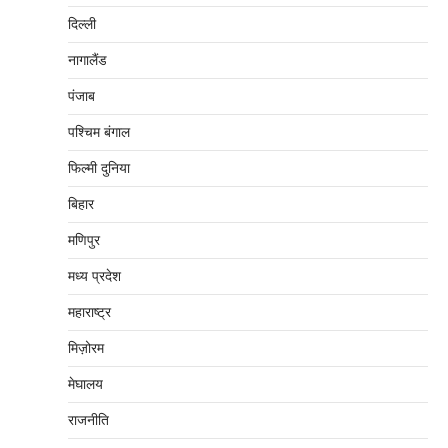
दिल्‍ली
नागालैंड
पंजाब
पश्चिम बंगाल
फिल्मी दुनिया
बिहार
मणिपुर
मध्‍य प्रदेश
महाराष्‍ट्र
मिज़ोरम
मेघालय
राजनीति