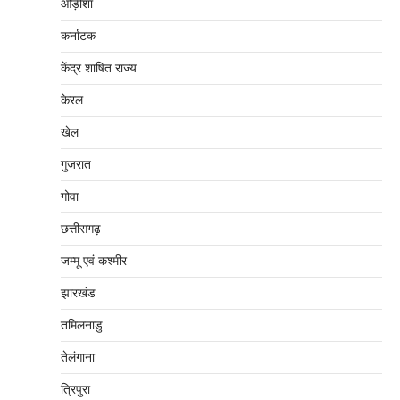
ओड़ीशा
कर्नाटक
केंद्र शाषित राज्य
केरल
खेल
गुजरात
गोवा
छत्तीसगढ़
जम्‍मू एवं कश्‍मीर
झारखंड
तमिलनाडु
तेलंगाना
त्रिपुरा