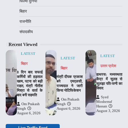
फिल्मी दुनिया
बिहार
राजनीति
संपादकीय
Recent Viewed
LATEST
LATEST
LATEST
बिहार
उत्‍तर प्रदेश
बिहार
8 दिन बाद सफाई
हाथरस: मध्यस्थता
कर्मियों की हड़ताल
मंत्री दीपक प्रकाश
केंद्र में सुलह से
खत्म, पटना को बड़ी
बने एमएलसी,
सुलझा पति-पत्नी का
राहत, मंत्री नीतीश
राज्यपाल ने जारी
विवाद
मिश्रा से वार्ता के
किया नोटिफिकेशन
बाद बनी सहमति
Syed
Om Prakash
Mosherraf
Om Prakash
Singh
Hassan
Singh
August 6, 2026
August 3, 2026
August 6, 2026
Live Traffic Feed