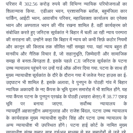
परिसर में 302.56 करोड़ रुपये की विभिन्न न्यायिक परियोजनाओं का
शिलान्यास किया. एडीआर भवन, प्रशासनिक ब्लॉक, बहुमंजिला कार
पार्किंग, आईटी भवन, आवासीय परिसर, महाधिवक्ता कार्यालय का एनेक्स
भवन और अस्पताल भवन की नींव रखना शामिल है. वहीं कार्यक्रम को
संबोधित करते हुए जस्टिस सूर्यकांत ने बिहार में चली आ रही न्याय परम्परा
की सराहना की. उन्होंने कहा कि बिहार में न्याय को कभी सिर्फ़ कठोर नियमों
और कानून की किताब तक सीमित नहीं समझा गया. यहां न्याय बहुत ही
मानवीय और नैतिक विचार है, जो सहानुभूति, ज़िम्मेदारी और सामाजिक
समझ से बनता-बिगड़ता है. इसके पहले CJI जस्टिस सूर्यकांत के पटना
उच्च न्यायालय पहुंचने पर उन्हें गार्ड ऑफ़ ऑनर दिया गया. पटना के साथ ही
मुख्य न्यायाधीश सूर्यकांत के दौरे के दौरान गया में जजेज गेस्ट हाउस का ई-
उद्घाटन भी शामिल है. इसके अलावा, वे पुनपुन के पोठही गांव में बिहार
न्यायिक अकादमी के नए कैंपस के भूमि पूजन समारोह में भी शामिल होंगे. यह
नया कैंपस पटना के पुनपुन प्रखंड के पोठही (धरहरा क्षेत्र) में 38.77 एकड़
भूमि पर बनाया जाएगा. सर्वोच्च न्यायालय के
न्यायमूर्ति अहसानुद्दीन अमानुल्लाह और राजेश बिंदल, पटना उच्च न्यायालय
के कार्यवाहक मुख्य न्यायाधीश सुधीर सिंह और पटना उच्च न्यायालय के
अन्य न्यायाधीश भी उपस्थित होंगे। पटना हाई कोर्ट के नामित मुख्य
न्यायाधीश संगम कुमार साहू वर्चुअल माध्यम से इन समारोहों से जुड़े रहे.