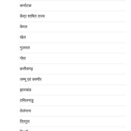
कर्नाटक
केंद्र शाषित राज्य
केरल
खेल
गुजरात
गोवा
छत्तीसगढ़
जम्‍मू एवं कश्‍मीर
झारखंड
तमिलनाडु
तेलंगाना
त्रिपुरा