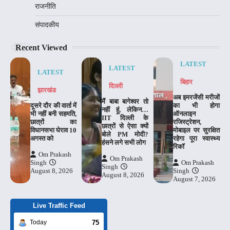
राजनीति
संपादकीय
Recent Viewed
LATEST
LATEST
LATEST
बिहार
दिल्‍ली
झारखंड
अब इमरजेंसी मरीजों
मैं बाबा बागेश्वर तो
दूसरे दौर की वार्ता में
का भी होगा
नहीं हूं, लेकिन…
भी नहीं बनी सहमति,
ऑनलाइन
IIT दिल्ली के
छात्रों का
रजिस्ट्रेशन,
छात्रों से ऐसा क्यों
विधानसभा घेराव 10
मोबाइल पर सुरक्षित
बोले PM मोदी?
अगस्त को
रहेगा पूरा स्वास्थ्य
हंसने लगे सभी लोग
रिकॉ
Om Prakash
Om Prakash
Singh
Om Prakash
Singh
August 8, 2026
Singh
August 8, 2026
August 7, 2026
Live Traffic Feed
75
Today