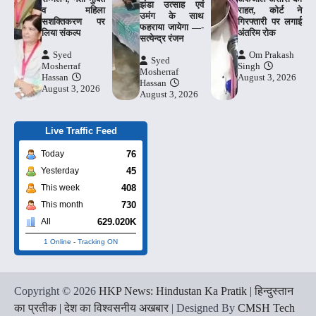
झंडा उत्साह एवं
व महिला
राहत, कोर्ट ने
उमंग के साथ
सशक्तिकरण पर
गिरफ्तारी पर लगाई
फहराया जायेगा —-
लिया संकल्प
अंतरिम रोक
सत्येन्द्र रंजन
Syed
Om Prakash
Syed
Mosherraf
Singh
Mosherraf
Hassan
August 3, 2026
Hassan
August 3, 2026
August 3, 2026
Live Traffic Feed
76
Today
45
Yesterday
408
This week
730
This month
629.020K
All
1 Online
-
Tracking ON
Copyright © 2026
HKP News: Hindustan Ka Pratik | हिन्दुस्तान
का प्रतीक | देश का विश्वसनीय अखबार
| Designed By
CMSH Tech