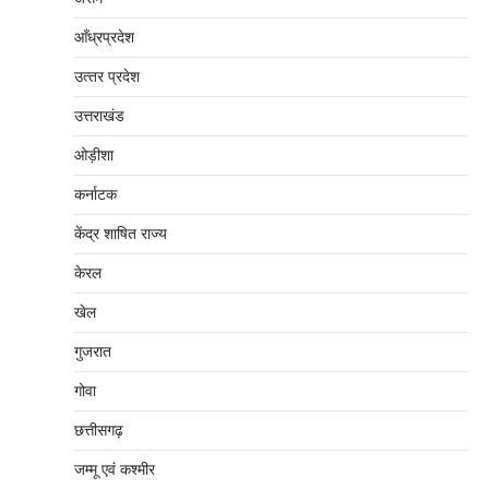
आँध्रप्रदेश
उत्‍तर प्रदेश
उत्तराखंड
ओड़ीशा
कर्नाटक
केंद्र शाषित राज्य
केरल
खेल
गुजरात
गोवा
छत्तीसगढ़
जम्‍मू एवं कश्‍मीर