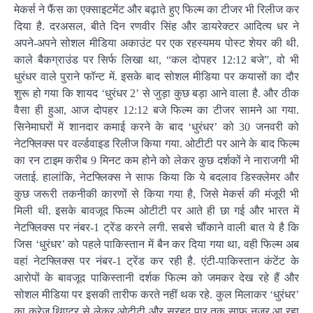
मेकर्स ने फैंस का एक्साइटमेंट और बढ़ाते हुए फिल्म का टीजर भी रिलीज कर
दिया है. दरअसल, बीते दिन रणवीर सिंह और डायरेक्टर आदित्य धर ने
अपने-अपने सोशल मीडिया अकाउंट पर एक रहस्यमय पोस्ट शेयर की थी.
काले बैकग्राउंड पर सिर्फ लिखा था, “कल दोपहर 12:12 बजे”, वो भी
धुरंधर वाले पुराने फॉन्ट में. इसके बाद सोशल मीडिया पर कयासों का दौर
शुरू हो गया कि शायद ‘धुरंधर 2’ से जुड़ा कुछ बड़ा आने वाला है. और ठीक
वैसा ही हुआ, आज दोपहर 12:12 बजे फिल्म का टीजर सामने आ गया.
सिनेमाघरों में शानदार कमाई करने के बाद ‘धुरंधर’ को 30 जनवरी को
नेटफ्लिक्स पर वर्ल्डवाइड रिलीज किया गया. ओटीटी पर आने के बाद फिल्म
का रन टाइम करीब 9 मिनट कम होने को लेकर कुछ दर्शकों ने नाराजगी भी
जताई. हालांकि, नेटफ्लिक्स ने साफ किया कि ये बदलाव डिस्क्लेमर और
कुछ जरूरी तकनीकी कारणों से किया गया है, जिसे मेकर्स की मंजूरी भी
मिली थी. इसके बावजूद फिल्म ओटीटी पर आते ही छा गई और भारत में
नेटफ्लिक्स पर नंबर-1 ट्रेंड करने लगी. सबसे चौंकाने वाली बात ये है कि
जिस ‘धुरंधर’ को पहले पाकिस्तान में बैन कर दिया गया था, वही फिल्म अब
वहां नेटफ्लिक्स पर नंबर-1 ट्रेंड कर रही है. एंटी-पाकिस्तान कंटेंट के
आरोपों के बावजूद पाकिस्तानी दर्शक फिल्म को जमकर देख रहे हैं और
सोशल मीडिया पर इसकी तारीफ करते नहीं थक रहे. कुल मिलाकर ‘धुरंधर’
का क्रेज थिएटर से लेकर ओटीटी और सरहद पार तक साफ नजर आ रहा