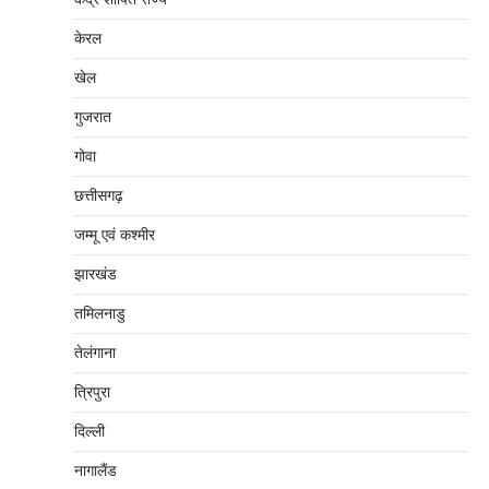
केरल
खेल
गुजरात
गोवा
छत्तीसगढ़
जम्‍मू एवं कश्‍मीर
झारखंड
तमिलनाडु
तेलंगाना
त्रिपुरा
दिल्‍ली
नागालैंड