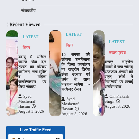
संपादकीय
Recent Viewed
LATEST
LATEST
LATEST
बिहार
बिहार
उत्‍तर प्रदेश
15 अगस्त को
बदायूं में अखिल
लोजपा रामविलास
समाज सेवा दल
शस्त्र लाइसेंस
के ज़िला कार्यालय
ट्रस्ट का परिचय
मामले में सपा सांसद
पर राष्ट्रीय तिरंगा
सम्मेलन, नशा मुक्ति
अफजाल अंसारी को
झंडा उत्साह एवं
व महिला
राहत, कोर्ट ने
उमंग के साथ
सशक्तिकरण पर
गिरफ्तारी पर लगाई
फहराया जायेगा —-
लिया संकल्प
अंतरिम रोक
सत्येन्द्र रंजन
Syed
Om Prakash
Syed
Mosherraf
Singh
Mosherraf
Hassan
August 3, 2026
Hassan
August 3, 2026
August 3, 2026
Live Traffic Feed