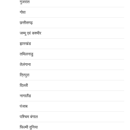
गुजरात
गोवा
छत्तीसगढ़
जम्‍मू एवं कश्‍मीर
झारखंड
तमिलनाडु
तेलंगाना
त्रिपुरा
दिल्‍ली
नागालैंड
पंजाब
पश्चिम बंगाल
फिल्मी दुनिया