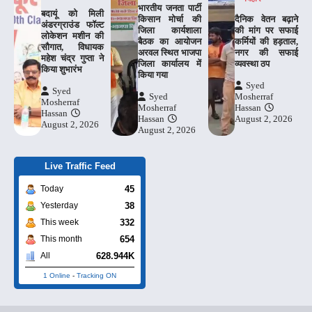
भारतीय जनता पार्टी
बदायूं को मिली
किसान मोर्चा की
दैनिक वेतन बढ़ाने
अंडरग्राउंड फॉल्ट
जिला कार्यशाला
की मांग पर सफाई
लोकेशन मशीन की
बैठक का आयोजन
कर्मियों की हड़ताल,
सौगात, विधायक
अरवल स्थित भाजपा
नगर की सफाई
महेश चंद्र गुप्ता ने
जिला कार्यालय में
व्यवस्था ठप
किया शुभारंभ
किया गया
Syed
Syed
Syed
Mosherraf
Mosherraf
Mosherraf
Hassan
Hassan
Hassan
August 2, 2026
August 2, 2026
August 2, 2026
Live Traffic Feed
45
Today
38
Yesterday
332
This week
654
This month
628.944K
All
1 Online
-
Tracking ON