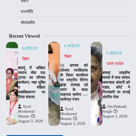
बिहार
राजनीति
संपादकीय
Recent Viewed
LATEST
LATEST
LATEST
बिहार
बिहार
उत्‍तर प्रदेश
15 अगस्त को
बदायूं में अखिल
लोजपा रामविलास
समाज सेवा दल
शस्त्र लाइसेंस
के ज़िला कार्यालय
ट्रस्ट का परिचय
मामले में सपा सांसद
पर राष्ट्रीय तिरंगा
सम्मेलन, नशा मुक्ति
अफजाल अंसारी को
झंडा उत्साह एवं
व महिला
राहत, कोर्ट ने
उमंग के साथ
सशक्तिकरण पर
गिरफ्तारी पर लगाई
फहराया जायेगा —-
लिया संकल्प
अंतरिम रोक
सत्येन्द्र रंजन
Syed
Om Prakash
Syed
Mosherraf
Singh
Mosherraf
Hassan
August 3, 2026
Hassan
August 3, 2026
August 3, 2026