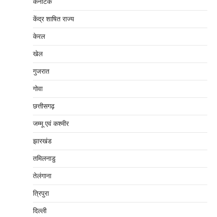
कर्नाटक
केंद्र शाषित राज्य
केरल
खेल
गुजरात
गोवा
छत्तीसगढ़
जम्‍मू एवं कश्‍मीर
झारखंड
तमिलनाडु
तेलंगाना
त्रिपुरा
दिल्‍ली