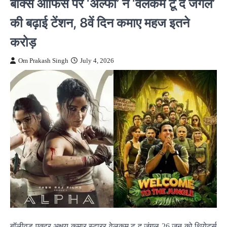
बॉक्स ऑफिस पर ‘अल्फा’ ने ‘वेलकम टू द जंगल’
की बढ़ाई टेंशन, 8वें दिन कमाए महज इतने
करोड़
Om Prakash Singh
July 4, 2026
बॉलीवुड एक्टर अक्षय कुमार स्टारर वेलकम टू द जंगल 26 जून को थियेटर्स