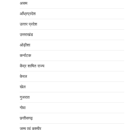
असम
आँध्रप्रदेश
उत्‍तर प्रदेश
उत्तराखंड
ओड़ीशा
कर्नाटक
केंद्र शाषित राज्य
केरल
खेल
गुजरात
गोवा
छत्तीसगढ़
जम्‍मू एवं कश्‍मीर