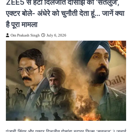
ZEE5 से हटी दिलजीत दोसांझ की ‘सतलुज’,
एक्टर बोले- अंधेरे को चुनौती देता हूं… जानें क्या
है पूरा मामला
Om Prakash Singh
July 6, 2026
पंजाबी सिंगर और एक्टर दिलजीत दोसांझ स्टारर फिल्म ‘सतलुज’ 3 जुलाई