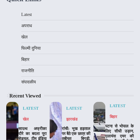
Latest
अपराध
खेल
फिल्मी दुनिया
बिहार
राजनीति
संपादकीय
Recent Viewed
LATEST
LATEST
LATEST
बिहार
खेल
झारखंड
पटना से भोपाल के
साउथ अफ्रीका
रांची: भूख हड़ताल
लिए सीधी उड़ान,
दौरे का बदला पूरा
पर बैठे एक छात्र की
एलायंस एयर की
शेड्यूल, टीम इंडिया
तबीयत बिगड़ी,