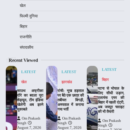
खेल
फिल्मी दुनिया
बिहार
राजनीति
संपादकीय
Recent Viewed
LATEST
LATEST
LATEST
बिहार
खेल
झारखंड
पटना से भोपाल के
साउथ अफ्रीका
रांची: भूख हड़ताल
लिए सीधी उड़ान,
दौरे का बदला पूरा
पर बैठे एक छात्र की
एलायंस एयर की
शेड्यूल, टीम इंडिया
तबीयत बिगड़ी,
बिहार में पहली एंट्री,
खेलेगी अब इतने
अस्पताल में कराया
अब जयपुर फ्लाइट
मुकाबले
गया भर्ती
की भी तैयारी
Om Prakash
Om Prakash
Om Prakash
Singh
Singh
Singh
August 7, 2026
August 7, 2026
August 7, 2026