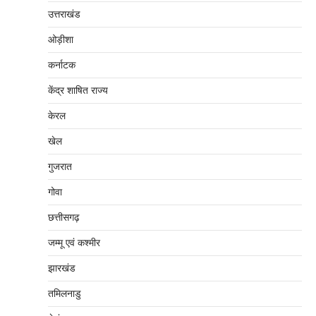
उत्तराखंड
ओड़ीशा
कर्नाटक
केंद्र शाषित राज्य
केरल
खेल
गुजरात
गोवा
छत्तीसगढ़
जम्‍मू एवं कश्‍मीर
झारखंड
तमिलनाडु