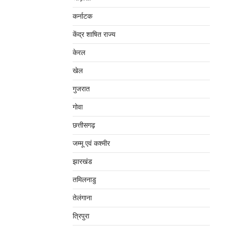
कर्नाटक
केंद्र शाषित राज्य
केरल
खेल
गुजरात
गोवा
छत्तीसगढ़
जम्‍मू एवं कश्‍मीर
झारखंड
तमिलनाडु
तेलंगाना
त्रिपुरा