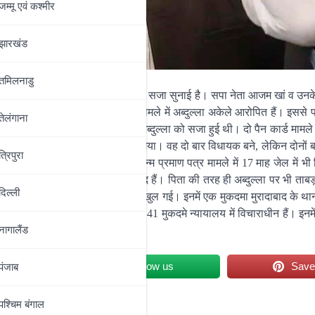
जम्‍मू एवं कश्‍मीर
झारखंड
तमिलनाडु
 वर्ष की सजा व पचास हज़ार के जुर्माना की सजा सुनाई है। सपा नेता आजम खां व उन
क्रवार को सजा सुना दी है पासपोर्ट के मामले में अब्दुल्ला अकेले आरोपित हैं। इससे 
तेलंगाना
ो पैन कार्ड मामले में आजम खां और अब्दुल्ला को सजा हुई थी। दो पैन कार्ड मामले
ीतिक जीवन शुरू होते ही विवादों में घिर गया। वह दो बार विधायक बने, लेकिन दोनों
त्रिपुरा
का सुख हासिल नहीं कर पाए। दो जन्म प्रमाण पत्र मामले में 17 माह जेल में भी ब
फिर से वह पिता के साथ जेल में बंद हैं। पिता की तरह ही अब्दुल्ला पर भी ताबड़
दिल्‍ली
ुए। साथ ही पुराने मुकदमों की फाइल भी खुल गई। इनमें एक मुकदमा मुरादाबाद के था
 पड़ा। वर्तमान में भी उनके खिलाफ 41 मुकदमे न्यायालय में विचाराधीन हैं। इनमें
नागालैंड
et
Follow us
Sav
पंजाब
पश्चिम बंगाल