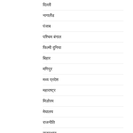
दिल्‍ली
नागालैंड
पंजाब
पश्चिम बंगाल
फिल्मी दुनिया
बिहार
मणिपुर
मध्‍य प्रदेश
महाराष्‍ट्र
मिज़ोरम
मेघालय
राजनीति