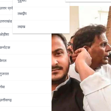
पुडुचेरी
उत्‍तर प्रदेश
लक्षद्वीप
उत्तराखंड
लद्दाख
ओड़ीशा
कर्नाटक
केरल
गुजरात
गोवा
छत्तीसगढ़