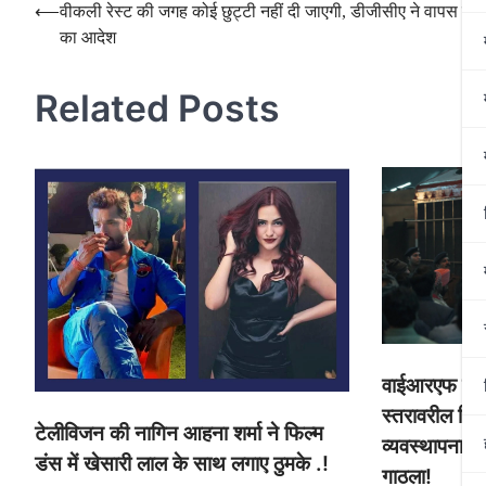
Post
⟵
वीकली रेस्ट की जगह कोई छुट्टी नहीं दी जाएगी, डीजीसीए ने वापस लिय
का आदेश
navigation
Related Posts
वाईआरएफ एंटरट
स्तरावरील हिट
टेलीविजन की नागिन आहना शर्मा ने फिल्म
व्यवस्थापनासह
डंस में खेसारी लाल के साथ लगाए ठुमके .!
गाठला!