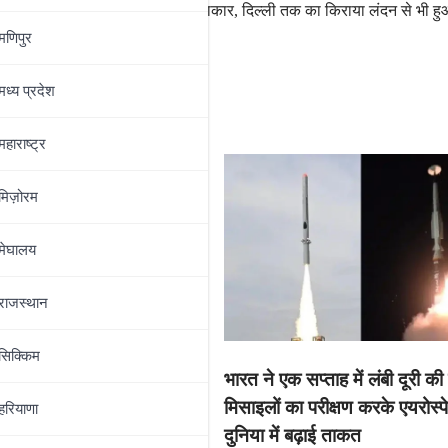
ा रोस्टर
पटना एयर रूट पर हाहाकार, दिल्ली तक का किराया लंदन से भी हुआ
मणिपुर
मध्‍य प्रदेश
महाराष्‍ट्र
मिज़ोरम
मेघालय
राजस्थान
ेनमेंटने त्यांच्या जागतिक
सिक्किम
भारत ने एक सप्ताह में लंबी दूरी की
 शो, द रेलवे मैन साठी कचरा
मिसाइलों का परीक्षण करके एयरोस्
 पर्यावरणीय मैलाचा दगड
हरियाणा
दुनिया में बढ़ाई ताकत