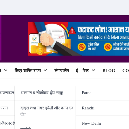
य
केंद्र शाषित राज्य
संपादकीय
ई – पेपर
BLOG
CO
ePaper
अरुणाचल प्रदेश
अंडमान व नोकोबार द्वीप समूह
Patna
असम
दादरा तथा नगर हवेली और दमन एवं
Ranchi
दीव
 दो पासपोर्ट मामले में 7 साल की सजा
आँध्रप्रदेश
New Delhi