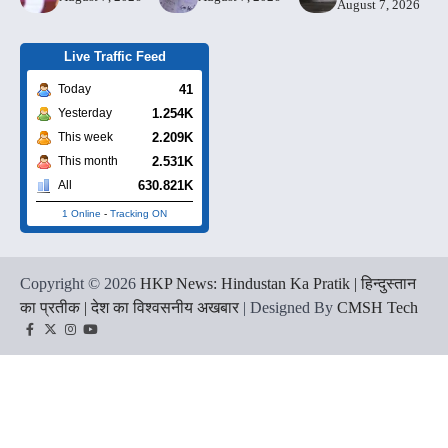
August 7, 2026
Live Traffic Feed
41
Today
1.254K
Yesterday
2.209K
This week
2.531K
This month
630.821K
All
1 Online
-
Tracking ON
Copyright © 2026
HKP News: Hindustan Ka Pratik | हिन्दुस्तान
का प्रतीक | देश का विश्वसनीय अखबार
| Designed By
CMSH Tech
Facebook
Twitter
Instagram
YouTube