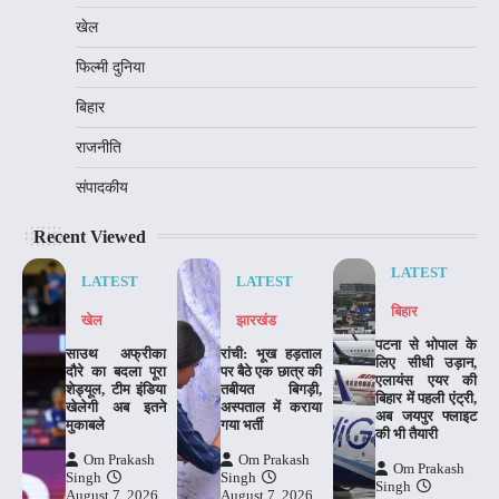
खेल
फिल्मी दुनिया
बिहार
राजनीति
संपादकीय
Recent Viewed
LATEST
LATEST
LATEST
बिहार
खेल
झारखंड
पटना से भोपाल के
साउथ अफ्रीका
रांची: भूख हड़ताल
लिए सीधी उड़ान,
दौरे का बदला पूरा
पर बैठे एक छात्र की
एलायंस एयर की
शेड्यूल, टीम इंडिया
तबीयत बिगड़ी,
बिहार में पहली एंट्री,
खेलेगी अब इतने
अस्पताल में कराया
अब जयपुर फ्लाइट
मुकाबले
गया भर्ती
की भी तैयारी
Om Prakash
Om Prakash
Om Prakash
Singh
Singh
Singh
August 7, 2026
August 7, 2026