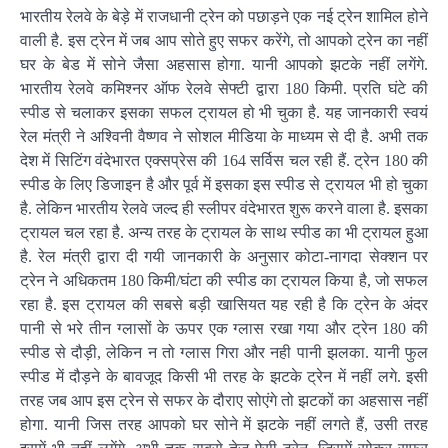
भारतीय रेलवे के बेड़े में राजधानी ट्रेन को पछाड़ने एक नई ट्रेन शामिल होने
वाली है. इस ट्रेन में जब आप सोते हुए सफर करेंगे, तो आपको ट्रेन का नहीं
घर के बेड में सोने जैसा अहसास होगा. यानी आपको झटके नहीं लगेंगे.
भारतीय रेलवे कमिश्‍नर ऑफ रेलवे सेफ्टी द्वारा 180 किमी. प्रति घंटे की
स्‍पीड से चलाकर इसका सफल ट्रायल हो भी चुका है. यह जानकारी स्‍वयं
रेल मंत्री ने अश्विनी वैष्‍णव ने सोशल मीडिया के माध्‍यम से दी है. अभी तक
देश में सिटिंग वंदेभारत एक्सप्रेस की 164 सर्विस चल रही हैं. ट्रेन 180 की
स्‍पीड के लिए डिजाइन है और पूर्व में इसका इस स्‍पीड से ट्रायल भी हो चुका
है. लेकिन भारतीय रेलवे जल्‍द ही स्‍लीपर वंदेभारत शुरू करने वाला है. इसका
ट्रायल चल रहा है. अन्‍य तरह के ट्रायल के साथ स्‍पीड का भी ट्रायल हुआ
है. रेल मंत्री द्वारा दी गयी जानकारी के अनुसार कोटा-नागदा सेक्‍शन पर
ट्रेन ने अधिकतम 180 किमी/घंटा की स्‍पीड का ट्रायल किया है, जो सफल
रहा है. इस ट्रायल की सबसे बड़ी खासियत यह रही है कि ट्रेन के अंदर
पानी से भरे तीन ग्‍लासों के ऊपर एक ग्‍लास रखा गया और ट्रेन 180 की
स्‍पीड से दौड़ी, लेकिन न तो ग्‍लास गिरा और नही पानी झलका. यानी फुल
स्‍पीड में दौड़ने के बावजूद किसी भी तरह के झटके ट्रेन में नहीं लगे. इसी
तरह जब आप इस ट्रेन से सफर के दौराए सोएंगे तो झटकों का अहसास नहीं
होगा. यानी जिस तरह आपको घर सोने में झटके नहीं लगते हैं, उसी तरह