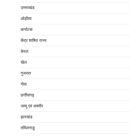
उत्तराखंड
ओड़ीशा
कर्नाटक
केंद्र शाषित राज्य
केरल
खेल
गुजरात
गोवा
छत्तीसगढ़
जम्‍मू एवं कश्‍मीर
झारखंड
तमिलनाडु