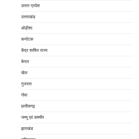
उत्‍तर प्रदेश
उत्तराखंड
ओड़ीशा
कर्नाटक
केंद्र शाषित राज्य
केरल
खेल
गुजरात
गोवा
छत्तीसगढ़
जम्‍मू एवं कश्‍मीर
झारखंड