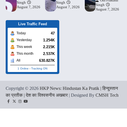
Om Prakash
Singh
Singh
Singh
August 7, 2026
August 7, 2026
August 7, 2026
Live Traffic Feed
47
Today
1.254K
Yesterday
2.215K
This week
2.537K
This month
630.827K
All
1 Online
-
Tracking ON
Copyright © 2026
HKP News: Hindustan Ka Pratik | हिन्दुस्तान
का प्रतीक | देश का विश्वसनीय अखबार
| Designed By
CMSH Tech
Facebook
Twitter
Instagram
YouTube