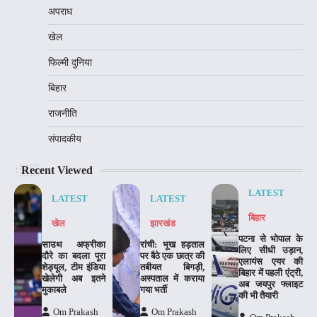
अपराध
खेल
फिल्मी दुनिया
बिहार
राजनीति
संपादकीय
Recent Viewed
LATEST
LATEST
LATEST
बिहार
खेल
झारखंड
पटना से भोपाल के
साउथ अफ्रीका
रांची: भूख हड़ताल
लिए सीधी उड़ान,
दौरे का बदला पूरा
पर बैठे एक छात्र की
एलायंस एयर की
शेड्यूल, टीम इंडिया
तबीयत बिगड़ी,
बिहार में पहली एंट्री,
खेलेगी अब इतने
अस्पताल में कराया
अब जयपुर फ्लाइट
मुकाबले
गया भर्ती
की भी तैयारी
Om Prakash
Om Prakash