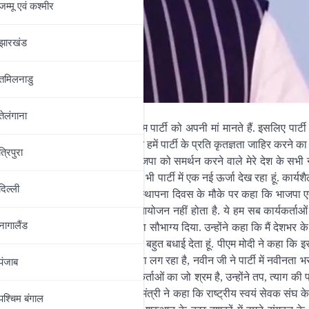
जम्‍मू एवं कश्‍मीर
झारखंड
तमिलनाडु
तेलंगाना
त्र ऐसा राजनीतिक दल है, जहां हम पार्टी को अपनी मां मानते हैं. इसलिए पार्टी
 एक भावुक अवसर होता है. ये दिन हमें पार्टी के प्रति कृतज्ञता जाहिर करने का 
त्रिपुरा
 के कोटि-कोटि भाजपा कार्यकर्ताओं और भाजपा को समर्थन करने वाले मेरे देश के सभी
िन पांच राज्यों में चुनाव है, वहां भी पार्टी में एक नई ऊर्जा देख रहा हूं. कार्यशै
दिल्‍ली
ता भर दी है. पीएम मोदी ने आज बीजेपी के स्थापना दिवस के मौके पर कहा कि भाजपा
का स्थापना दिवस केवल एक राजनीतिक आयोजन नहीं होता है. ये हम सब कार्यकर्ताओ
नागालैंड
 देता है कि पार्टी ने हमें राष्ट्रसेवा का सौभाग्य दिया. उन्होंने कहा कि मैं देशभर 
िकों को भाजपा स्थापना दिवस की बहुत बहुत बधाई देता हूं. पीएम मोदी ने कहा कि
ी में नयापन देख रहा हूं. उन्होंने कहा कि ऐसा लग रहा है, नवीन जी ने पार्टी में नवीनता भ
पंजाब
ां तक पहुंचने में लाखों कार्यकर्ताओं का जो श्रम है, उन्होंने तप, त्याग की प
यं इस साधना का हिस्सा रहा है. प्रधानमंत्री ने कहा कि राष्ट्रीय स्वयं सेवक संघ
पश्चिम बंगाल