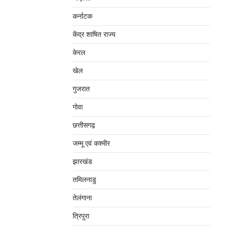
कर्नाटक
केंद्र शाषित राज्य
केरल
खेल
गुजरात
गोवा
छत्तीसगढ़
जम्‍मू एवं कश्‍मीर
झारखंड
तमिलनाडु
तेलंगाना
त्रिपुरा