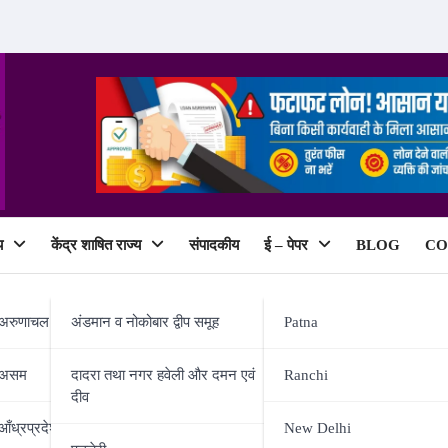
य
केंद्र शाषित राज्य
संपादकीय
ई – पेपर
BLOG
CO
ePaper
अरुणाचल प्रदेश
अंडमान व नोकोबार द्वीप समूह
Patna
असम
दादरा तथा नगर हवेली और दमन एवं
Ranchi
दीव
स्थापना दिवस पर बोले पीएम मोदी-पार्टी 
आँध्रप्रदेश
New Delhi