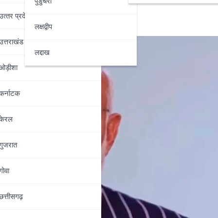
पुडुचेरी
उत्‍तर प्रदेश
लक्षद्वीप
उत्तराखंड
लद्दाख
ओड़ीशा
कर्नाटक
केरल
गुजरात
गोवा
छत्तीसगढ़