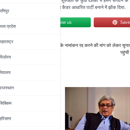
में कदम रखने की प्रेरणा मिली. फिर शुरुआत के कुछ दशकों में हमने संगठन के 
ूरी निष्ठा के साथ खुद को एक सशक्त कैडर आधारित पार्टी बनाने में झोंक दिया.
मणिपुर
et
Follow us
Sav
मध्‍य प्रदेश
महाराष्‍ट्र
ैचुरल गैस
सीएम हिमंता बिस्वा सरमा के नामांकन रद्द करने की मांग को लेकर चु
पहुंची
मिज़ोरम
मेघालय
राजस्थान
सिक्किम
हरियाणा