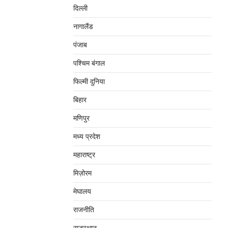
दिल्‍ली
नागालैंड
पंजाब
पश्चिम बंगाल
फिल्मी दुनिया
बिहार
मणिपुर
मध्‍य प्रदेश
महाराष्‍ट्र
मिज़ोरम
मेघालय
राजनीति