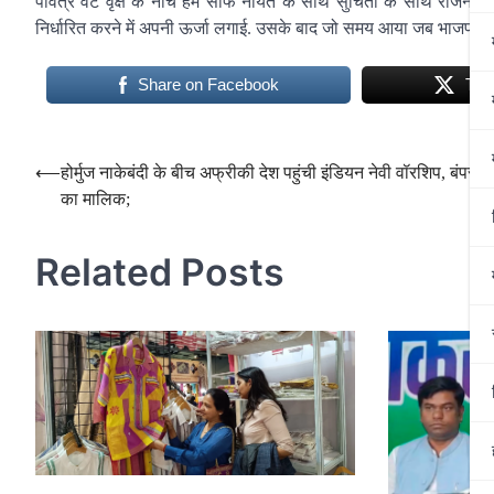
पवित्र वट वृक्ष के नीचे हमें साफ नीयत के साथ सुचिता के साथ राजनीति 
निर्धारित करने में अपनी ऊर्जा लगाई. उसके बाद जो समय आया जब भाजपा ने प
Share on Facebook
Twe
Post
⟵
होर्मुज नाकेबंदी के बीच अफ्रीकी देश पहुंची इंडियन नेवी वॉरशिप, बंपर न
का मालिक;
navigation
Related Posts