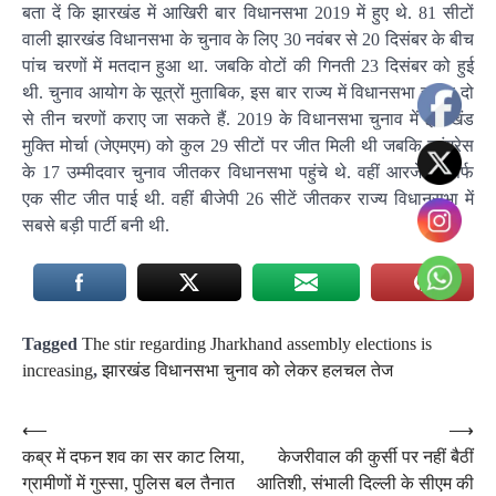
बता दें कि झारखंड में आखिरी बार विधानसभा 2019 में हुए थे. 81 सीटों
वाली झारखंड विधानसभा के चुनाव के लिए 30 नवंबर से 20 दिसंबर के बीच
पांच चरणों में मतदान हुआ था. जबकि वोटों की गिनती 23 दिसंबर को हुई
थी. चुनाव आयोग के सूत्रों मुताबिक, इस बार राज्य में विधानसभा चुनाव दो
से तीन चरणों कराए जा सकते हैं. 2019 के विधानसभा चुनाव में झारखंड
मुक्ति मोर्चा (जेएमएम) को कुल 29 सीटों पर जीत मिली थी जबकि कांग्रेस
के 17 उम्मीदवार चुनाव जीतकर विधानसभा पहुंचे थे. वहीं आरजेडी सिर्फ
एक सीट जीत पाई थी. वहीं बीजेपी 26 सीटें जीतकर राज्य विधानसभा में
सबसे बड़ी पार्टी बनी थी.
Tagged
The stir regarding Jharkhand assembly elections is
increasing
,
झारखंड विधानसभा चुनाव को लेकर हलचल तेज
Post
⟵
⟶
कब्र में दफन शव का सर काट लिया,
केजरीवाल की कुर्सी पर नहीं बैठीं
navigation
ग्रामीणों में गुस्सा, पुलिस बल तैनात
आतिशी, संभाली दिल्ली के सीएम की