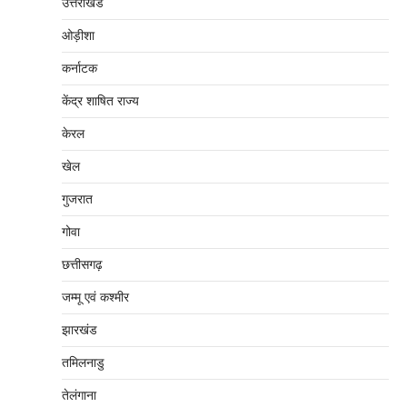
उत्तराखंड
ओड़ीशा
कर्नाटक
केंद्र शाषित राज्य
केरल
खेल
गुजरात
गोवा
छत्तीसगढ़
जम्‍मू एवं कश्‍मीर
झारखंड
तमिलनाडु
तेलंगाना