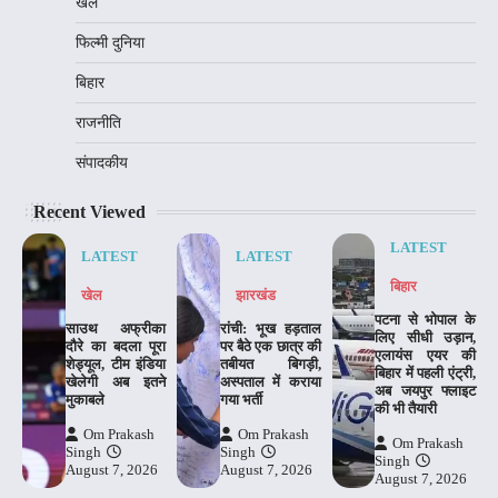
खेल
फिल्मी दुनिया
बिहार
राजनीति
संपादकीय
Recent Viewed
LATEST
LATEST
LATEST
बिहार
खेल
झारखंड
पटना से भोपाल के
साउथ अफ्रीका
रांची: भूख हड़ताल
लिए सीधी उड़ान,
दौरे का बदला पूरा
पर बैठे एक छात्र की
एलायंस एयर की
शेड्यूल, टीम इंडिया
तबीयत बिगड़ी,
बिहार में पहली एंट्री,
खेलेगी अब इतने
अस्पताल में कराया
अब जयपुर फ्लाइट
मुकाबले
गया भर्ती
की भी तैयारी
Om Prakash
Om Prakash
Om Prakash
Singh
Singh
Singh
August 7, 2026
August 7, 2026
August 7, 2026