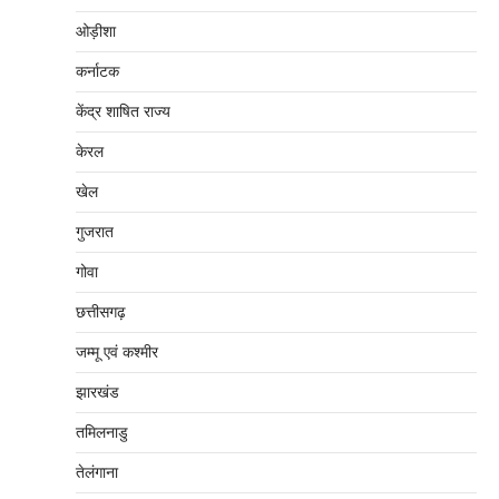
ओड़ीशा
कर्नाटक
केंद्र शाषित राज्य
केरल
खेल
गुजरात
गोवा
छत्तीसगढ़
जम्‍मू एवं कश्‍मीर
झारखंड
तमिलनाडु
तेलंगाना