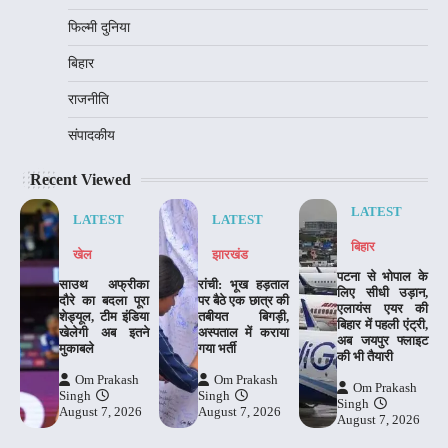
फिल्मी दुनिया
बिहार
राजनीति
संपादकीय
Recent Viewed
LATEST
LATEST
LATEST
बिहार
खेल
झारखंड
पटना से भोपाल के
साउथ अफ्रीका
रांची: भूख हड़ताल
लिए सीधी उड़ान,
दौरे का बदला पूरा
पर बैठे एक छात्र की
एलायंस एयर की
शेड्यूल, टीम इंडिया
तबीयत बिगड़ी,
बिहार में पहली एंट्री,
खेलेगी अब इतने
अस्पताल में कराया
अब जयपुर फ्लाइट
मुकाबले
गया भर्ती
की भी तैयारी
Om Prakash
Om Prakash
Om Prakash
Singh
Singh
Singh
August 7, 2026
August 7, 2026
August 7, 2026