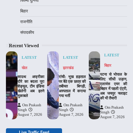
फिल्मी दुनिया
बिहार
राजनीति
संपादकीय
Recent Viewed
LATEST
LATEST
LATEST
बिहार
खेल
झारखंड
पटना से भोपाल के
साउथ अफ्रीका
रांची: भूख हड़ताल
लिए सीधी उड़ान,
दौरे का बदला पूरा
पर बैठे एक छात्र की
एलायंस एयर की
शेड्यूल, टीम इंडिया
तबीयत बिगड़ी,
बिहार में पहली एंट्री,
खेलेगी अब इतने
अस्पताल में कराया
अब जयपुर फ्लाइट
मुकाबले
गया भर्ती
की भी तैयारी
Om Prakash
Om Prakash
Om Prakash
Singh
Singh
Singh
August 7, 2026
August 7, 2026
August 7, 2026
Live Traffic Feed