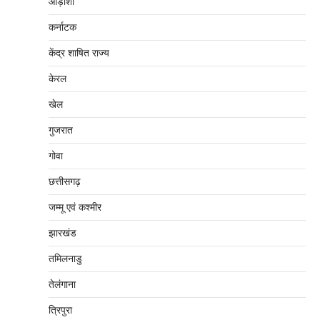
ओड़ीशा
कर्नाटक
केंद्र शाषित राज्य
केरल
खेल
गुजरात
गोवा
छत्तीसगढ़
जम्‍मू एवं कश्‍मीर
झारखंड
तमिलनाडु
तेलंगाना
त्रिपुरा