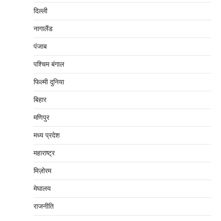
दिल्‍ली
नागालैंड
पंजाब
पश्चिम बंगाल
फिल्मी दुनिया
बिहार
मणिपुर
मध्‍य प्रदेश
महाराष्‍ट्र
मिज़ोरम
मेघालय
राजनीति