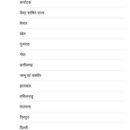
कर्नाटक
केंद्र शाषित राज्य
केरल
खेल
गुजरात
गोवा
छत्तीसगढ़
जम्‍मू एवं कश्‍मीर
झारखंड
तमिलनाडु
तेलंगाना
त्रिपुरा
दिल्‍ली