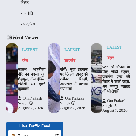
बिहार
राजनीति
संपादकीय
Recent Viewed
LATEST
LATEST
LATEST
बिहार
खेल
झारखंड
पटना से भोपाल के
साउथ अफ्रीका
रांची: भूख हड़ताल
लिए सीधी उड़ान,
दौरे का बदला पूरा
पर बैठे एक छात्र की
एलायंस एयर की
शेड्यूल, टीम इंडिया
तबीयत बिगड़ी,
बिहार में पहली एंट्री,
खेलेगी अब इतने
अस्पताल में कराया
अब जयपुर फ्लाइट
मुकाबले
गया भर्ती
की भी तैयारी
Om Prakash
Om Prakash
Om Prakash
Singh
Singh
Singh
August 7, 2026
August 7, 2026
August 7, 2026
Live Traffic Feed