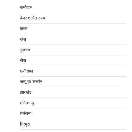
कर्नाटक
केंद्र शाषित राज्य
केरल
खेल
गुजरात
गोवा
छत्तीसगढ़
जम्‍मू एवं कश्‍मीर
झारखंड
तमिलनाडु
तेलंगाना
त्रिपुरा