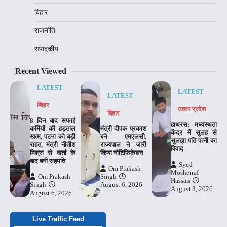
बिहार
राजनीति
संपादकीय
Recent Viewed
LATEST
LATEST
LATEST
बिहार
उत्‍तर प्रदेश
बिहार
8 दिन बाद सफाई
हाथरस: मध्यस्थता
कर्मियों की हड़ताल
मंत्री दीपक प्रकाश
केंद्र में सुलह से
खत्म, पटना को बड़ी
बने एमएलसी,
सुलझा पति-पत्नी का
राहत, मंत्री नीतीश
राज्यपाल ने जारी
विवाद
मिश्रा से वार्ता के
किया नोटिफिकेशन
बाद बनी सहमति
Syed
Om Prakash
Mosherraf
Om Prakash
Singh
Hassan
Singh
August 6, 2026
August 3, 2026
August 6, 2026
Live Traffic Feed