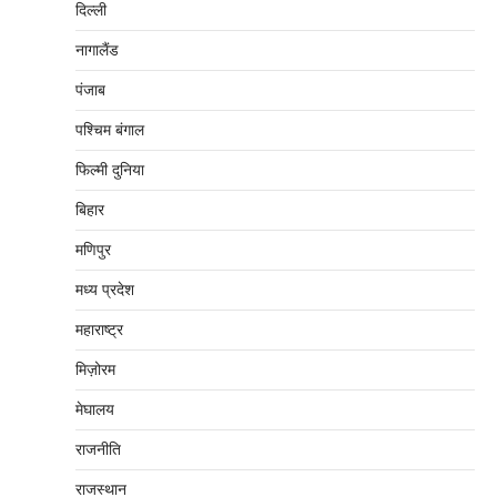
दिल्‍ली
नागालैंड
पंजाब
पश्चिम बंगाल
फिल्मी दुनिया
बिहार
मणिपुर
मध्‍य प्रदेश
महाराष्‍ट्र
मिज़ोरम
मेघालय
राजनीति
राजस्थान